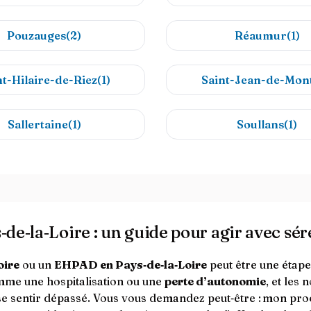
Pouzauges(2)
Réaumur(1)
nt-Hilaire-de-Riez(1)
Saint-Jean-de-Mont
Sallertaine(1)
Soullans(1)
de‑la‑Loire : un guide pour agir avec sér
oire
ou un
EHPAD en Pays‑de‑la‑Loire
peut être une étape
me une hospitalisation ou une
perte d’autonomie
, et les
 de se sentir dépassé. Vous vous demandez peut‑être : mon p