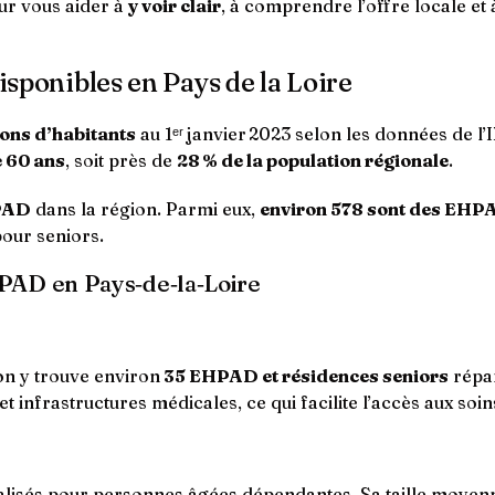
ur vous aider à
y voir clair
, à comprendre l’offre locale et 
disponibles en Pays de la Loire
ions d’habitants
au 1ᵉʳ janvier 2023 selon les données de l
e 60 ans
, soit près de
28 % de la population régionale
.
HPAD
dans la région. Parmi eux,
environ 578 sont des EHP
our seniors.
HPAD en Pays‑de‑la‑Loire
 on y trouve environ
35 EHPAD et résidences seniors
répar
et infrastructures médicales, ce qui facilite l’accès aux soin
lisés pour personnes âgées dépendantes. Sa taille moyenne 