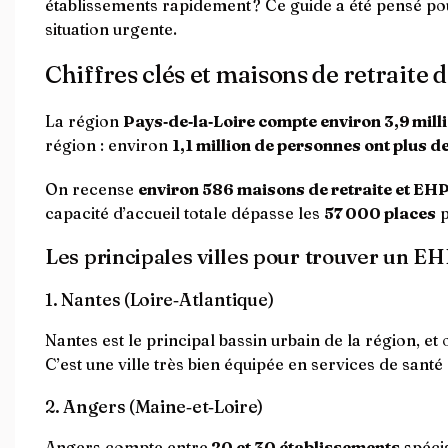
établissements rapidement ? Ce guide a été pensé po
situation urgente.
Chiffres clés et maisons de retraite 
La région
Pays‑de‑la‑Loire compte environ 3,9 mill
région : environ
1,1 million de personnes ont plus d
On recense
environ 586 maisons de retraite et E
capacité d’accueil totale dépasse les
57 000 places
p
Les principales villes pour trouver un E
1. Nantes (Loire‑Atlantique)
Nantes est le principal bassin urbain de la région, et
C’est une ville très bien équipée en services de santé 
2. Angers (Maine‑et‑Loire)
Angers compte entre
20 et 30 établissements
spécia