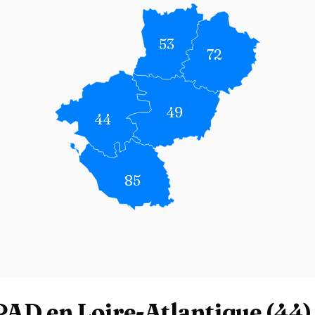
53
72
49
44
85
PAD en Loire-Atlantique (44)