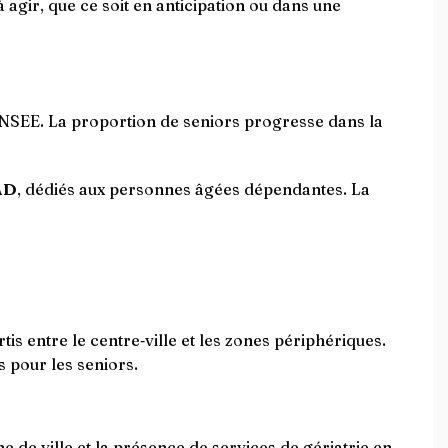
à agir, que ce soit en anticipation ou dans une
’INSEE. La proportion de seniors progresse dans la
AD
, dédiés aux personnes âgées dépendantes. La
tis entre le centre‑ville et les zones périphériques.
s pour les seniors.
de ville et la présence de services de gériatrie en