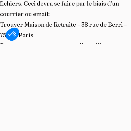
fichiers. Ceci devra se faire par le biais d’un
courrier ou email:
Trouver Maison de Retraite – 38 rue de Berri –
75008 Paris
Pour nous contacter par email, veuillez
cliquer
ici
Section du site web : www.trouver-maison-de-
retraite.fr
Droit d’accès
Vous avez un droit d’accès et de rectification à
toutes vos informations. Pour ce faire, il vous
faut écrire à l’adresse suivante: