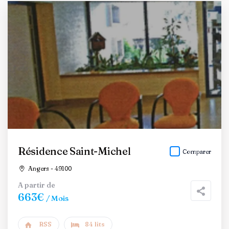
Résidence Saint-Michel
Comparer
Angers - 49100
A partir de
663€
/ Mois
RSS
84 lits