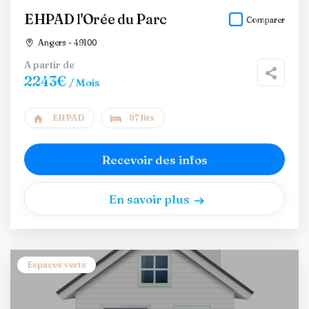
EHPAD l'Orée du Parc
Comparer
Angers - 49100
A partir de
2243€
/ Mois
EHPAD
97 lits
Recevoir des infos
En savoir plus
Espaces verts