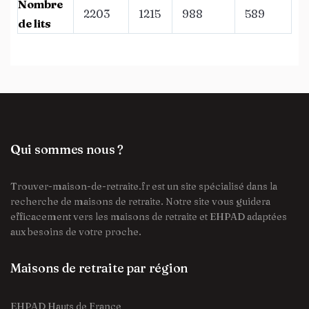
Nombre
2203
1215
988
589
de lits
Qui sommes nous ?
Trouver-maison-de-retraite.fr est un site spécialisé dans la
recherche de maisons de retraite. Notre site vous guidera
efficacement vers les maisons de retraite et EHPAD adaptées
aux besoins de votre proche.
Maisons de retraite par région
EHPAD Hauts de France