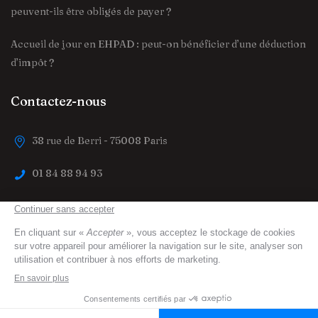
peuvent-ils être obligés de payer ?
Accueil de jour en EHPAD : peut-on bénéficier d’une déduction
d’impôt ?
Contactez-nous
38 rue de Berri - 75008 Paris
01 84 88 94 93
contact@trouver-maison-de-retraite.fr
trouver-maison-de-retraite.fr
© 2023 All Right