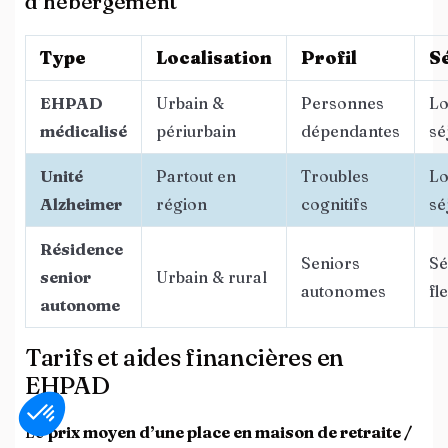
d’hébergement
Type
Localisation
Profil
S
EHPAD
Urbain &
Personnes
L
médicalisé
périurbain
dépendantes
sé
Unité
Partout en
Troubles
L
Alzheimer
région
cognitifs
sé
Résidence
Seniors
Sé
senior
Urbain & rural
autonomes
fl
autonome
Tarifs et aides financières en
EHPAD
Le
prix moyen d’une place en maison de retraite /