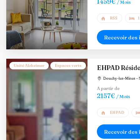
1459€
/ Mois
RSS
1
Recevoir des 
Unité Alzheimer
Espaces verts
EHPAD Réside
Douchy-les-Mines - 
A partir de
2157€
/ Mois
EHPAD
Recevoir des 