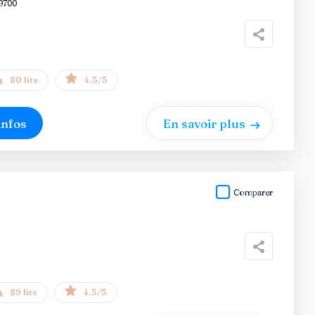
9700
80 lits
4.5/5
infos
En savoir plus
Comparer
89 lits
4.5/5