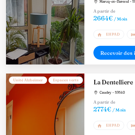
Marcq-en-Barœul - 5
A partir de
2664€
/ Mois
EHPAD
Recevoir des 
Unité Alzheimer
Espaces verts
La Dentelliere
Caudry - 59540
A partir de
2774€
/ Mois
EHPAD