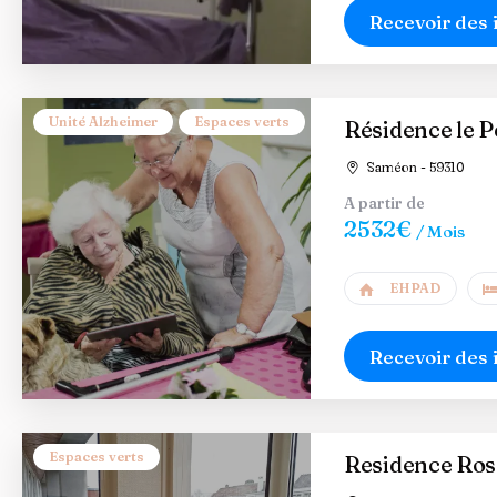
Recevoir des 
Unité Alzheimer
Espaces verts
Résidence le P
Saméon - 59310
A partir de
2532€
/ Mois
EHPAD
Recevoir des 
Espaces verts
Residence Ro