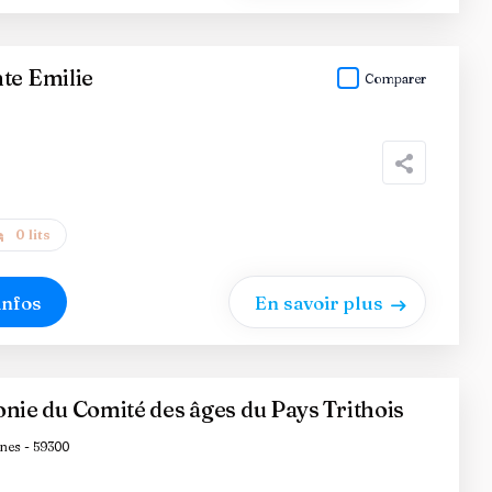
te Emilie
Comparer
0 lits
infos
En savoir plus
e du Comité des âges du Pays Trithois
nes - 59300