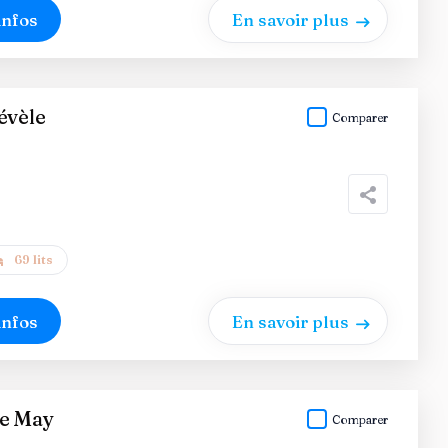
infos
En savoir plus
évèle
Comparer
69 lits
infos
En savoir plus
se May
Comparer