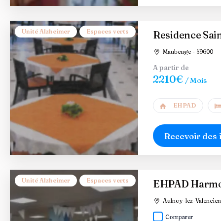
Unité Alzheimer
Espaces verts
Residence Sain
Maubeuge - 59600
A partir de
2210€
/ Mois
EHPAD
Recevoir des 
Unité Alzheimer
Espaces verts
EHPAD Harmoni
Aulnoy-lez-Valencien
Comparer