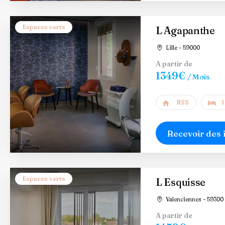
Espaces verts
L Agapanthe
Lille - 59000
A partir de
1349€
/ Mois
RSS
1
Recevoir des 
Espaces verts
L Esquisse
Valenciennes - 59300
A partir de