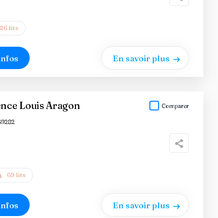
26 lits
infos
En savoir plus
nce Louis Aragon
Comparer
59282
69 lits
infos
En savoir plus