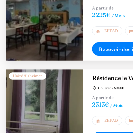
A partir de
2225€
/ Mois
EHPAD
Recevoir des 
Unité Alzheimer
Résidence le V
Colleret - 59680
A partir de
2313€
/ Mois
EHPAD