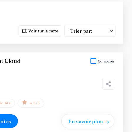
Trier par:
Voir sur la carte
nt Cloud
Comparer
41 lits
4.5/5
infos
En savoir plus