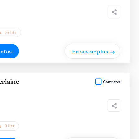
54 lits
infos
En savoir plus
erlaine
Comparer
0 lits