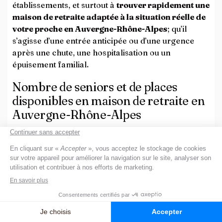
établissements, et surtout à
trouver rapidement une
maison de retraite adaptée à la situation réelle de
votre proche en Auvergne-Rhône-Alpes
; qu’il
s’agisse d’une entrée anticipée ou d’une urgence
après une chute, une hospitalisation ou un
épuisement familial.
Nombre de seniors et de places
disponibles en maison de retraite en
Auvergne-Rhône-Alpes
En région Auvergne-Rhône-Alpes les seniors
représentent près d’un quart de la population soit
environ
2 millions de seniors
(INSEE, 2022). Avec
plus de
950 maisons de retraite
, la
région
Auvergne‑Rhône‑Alpes
offre aux plus de 60 ans,
un large choix d’établissements capables de
répondre à leurs besoins spécifiques. Les 3
départements les mieux pourvus reflètent cette