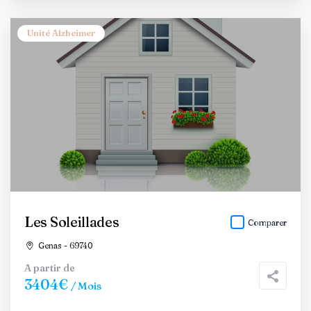
Unité Alzheimer
Les Soleillades
Comparer
Genas - 69740
A partir de
3404€
/ Mois