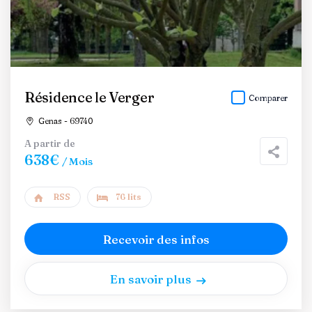
Résidence le Verger
Comparer
Genas - 69740
A partir de
638€
/ Mois
RSS
76 lits
Recevoir des infos
En savoir plus