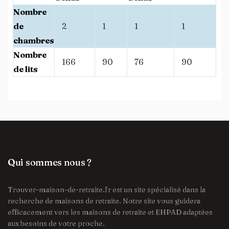
Nombre
de
2
1
1
1
chambres
Nombre
166
90
76
90
de lits
Qui sommes nous ?
Trouver-maison-de-retraite.fr est un site spécialisé dans la
recherche de maisons de retraite. Notre site vous guidera
efficacement vers les maisons de retraite et EHPAD adaptées
aux besoins de votre proche.