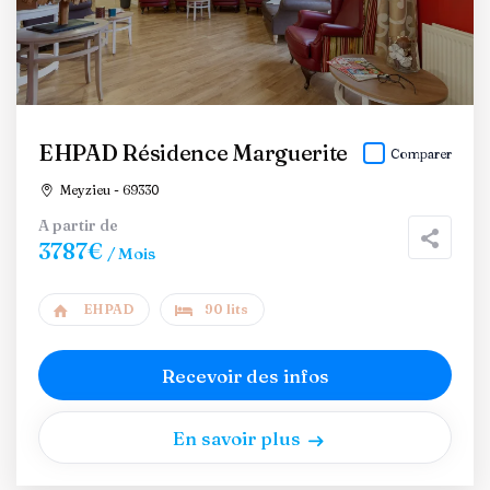
EHPAD Résidence Marguerite
Comparer
Meyzieu - 69330
A partir de
3787€
/ Mois
EHPAD
90 lits
Recevoir des infos
En savoir plus