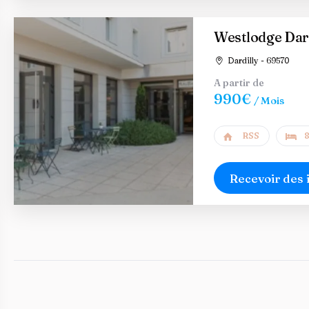
Westlodge Dar
Dardilly - 69570
A partir de
990€
/ Mois
RSS
8
Recevoir des 