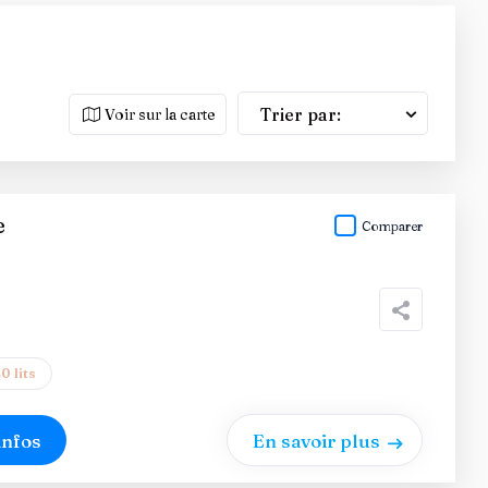
Trier par:
Voir sur la carte
e
Comparer
0 lits
infos
En savoir plus