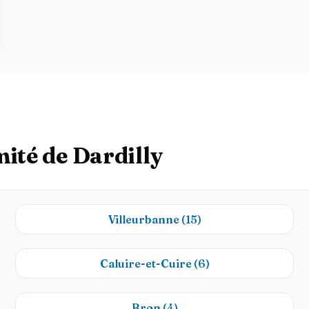
mité de Dardilly
Villeurbanne
(15)
Caluire-et-Cuire
(6)
Bron
(4)