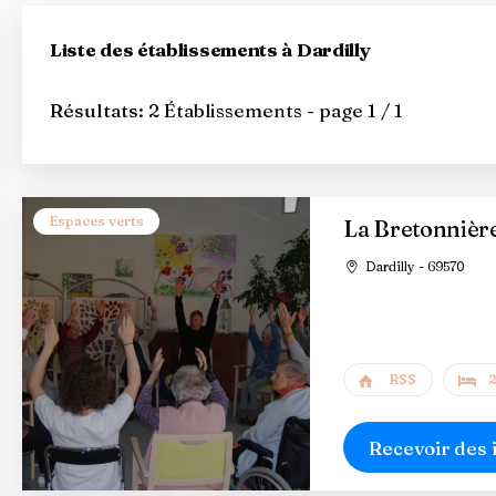
Liste des établissements à Dardilly
Résultats:
2 Établissements - page 1 / 1
Espaces verts
La Bretonnièr
Dardilly - 69570
RSS
2
Recevoir des 