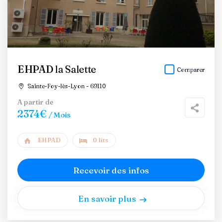
EHPAD la Salette
Comparer
Sainte-Foy-lès-Lyon - 69110
A partir de
2374€
/ Mois
EHPAD
0 lits
Recevoir des infos
En savoir plus