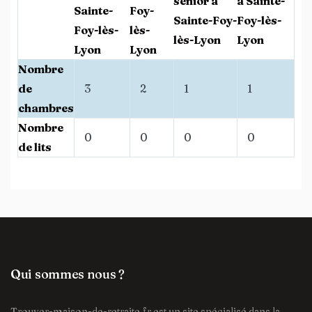
senior à
à Sainte-
Sainte-
Foy-
Sainte-Foy-
Foy-lès-
Foy-lès-
lès-
lès-Lyon
Lyon
Lyon
Lyon
Nombre
de
3
2
1
1
chambres
Nombre
0
0
0
0
de lits
Qui sommes nous ?
Trouver-maison-de-retraite.fr est un site spécialisé dans la