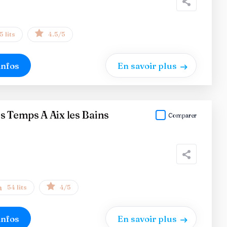
5 lits
4.5/5
infos
En savoir plus
s Temps A Aix les Bains
Comparer
54 lits
4/5
infos
En savoir plus