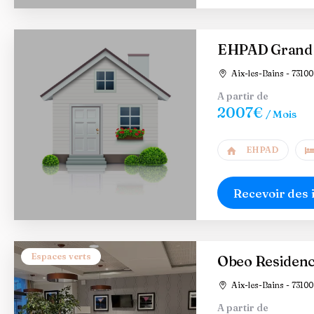
EHPAD Grand 
Aix-les-Bains - 73100
A partir de
2007€
/ Mois
EHPAD
Recevoir des 
Espaces verts
Obeo Residence
Aix-les-Bains - 73100
A partir de