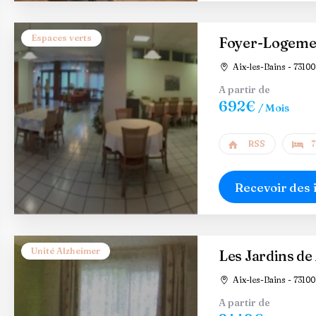
Espaces verts
Foyer-Logement
Aix-les-Bains - 73100
A partir de
692€
/ Mois
RSS
7
Recevoir des 
Unité Alzheimer
Les Jardins de
Aix-les-Bains - 73100
A partir de