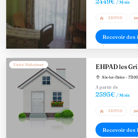
2449€
/ Mois
EHPAD
Recevoir des 
Unité Alzheimer
EHPAD les Gri
Aix-les-Bains - 73100
A partir de
2595€
/ Mois
EHPAD
Recevoir des 