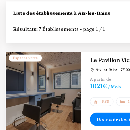
Liste des établissements à Aix-les-Bains
Résultats:
7 Établissements - page 1 / 1
Espaces verts
Le Pavillon Vic
Aix-les-Bains - 73100
A partir de
1021€
/ Mois
RSS
1
Recevoir des 