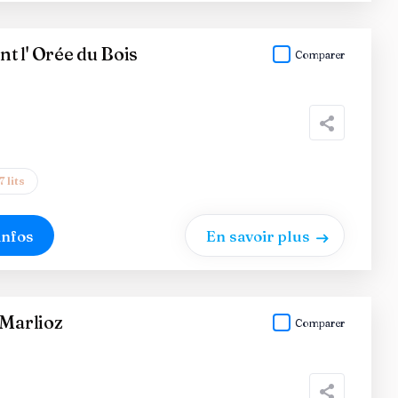
 l' Orée du Bois
Comparer
7 lits
infos
En savoir plus
 Marlioz
Comparer