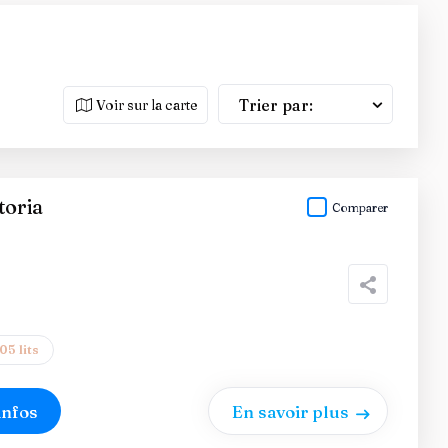
Trier par:
Voir sur la carte
toria
Comparer
05 lits
infos
En savoir plus