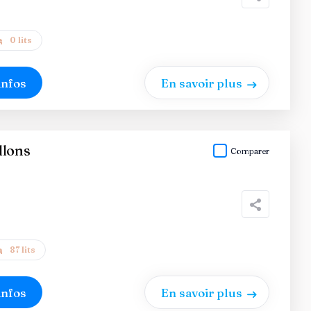
0 lits
infos
En savoir plus
llons
Comparer
87 lits
infos
En savoir plus