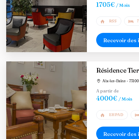
1705€
/ Mois
RSS
7
Recevoir des 
Résidence Tier
Aix-les-Bains - 73100
A partir de
4000€
/ Mois
EHPAD
Recevoir des 