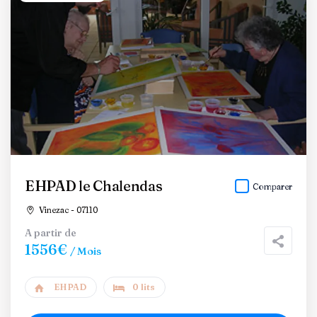
EHPAD le Chalendas
Comparer
Vinezac - 07110
A partir de
1556€
/ Mois
EHPAD
0 lits