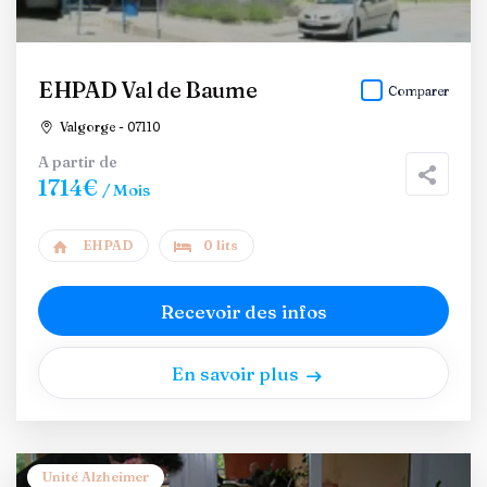
EHPAD Val de Baume
Comparer
Valgorge - 07110
A partir de
1714€
/ Mois
EHPAD
0 lits
Recevoir des infos
En savoir plus
Unité Alzheimer