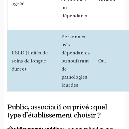
agréé
ou
dépendants
Personnes
très
USLD (Unités de
dépendantes
soins de longue
ou souffrant
Oui
durée)
de
pathologies
lourdes
Public, associatif ou privé : quel
type d’établissement choisir ?
-Établissements publics
: souvent rattachés aux