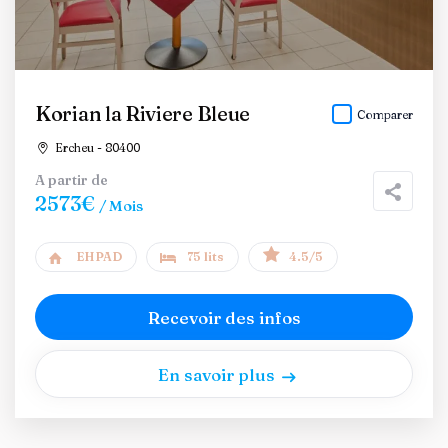
Korian la Riviere Bleue
Comparer
Ercheu - 80400
A partir de
2573€
/ Mois
EHPAD
75 lits
4.5/5
Recevoir des infos
En savoir plus