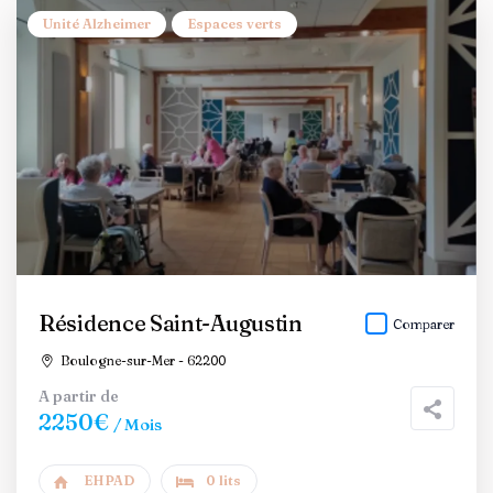
Unité Alzheimer
Espaces verts
Résidence Saint-Augustin
Comparer
Boulogne-sur-Mer - 62200
A partir de
2250€
/ Mois
EHPAD
0 lits