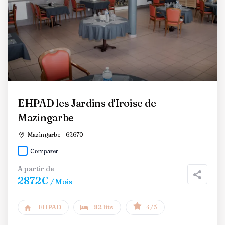
EHPAD les Jardins d'Iroise de
Mazingarbe
Mazingarbe - 62670
Comparer
A partir de
2872€
/ Mois
EHPAD
82 lits
4/5