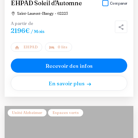
EHPAD Soleil d'Automne
Comparer
Saint-Laurent-Blangy - 62223
A partir de
2196€
/ Mois
EHPAD
0 lits
Recevoir des infos
En savoir plus
Unité Alzheimer
Espaces verts