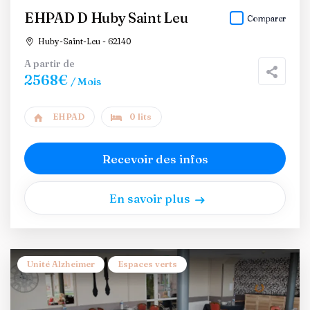
EHPAD D Huby Saint Leu
Comparer
Huby-Saint-Leu - 62140
A partir de
2568€
/ Mois
EHPAD
0 lits
Recevoir des infos
En savoir plus
Unité Alzheimer
Espaces verts