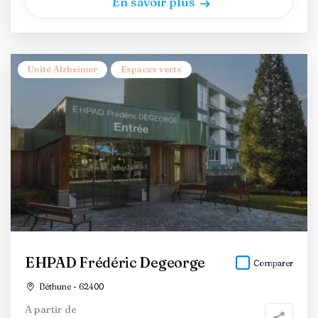
En savoir plus
Unité Alzheimer
Espaces verts
EHPAD Frédéric Degeorge
Comparer
Béthune - 62400
A partir de