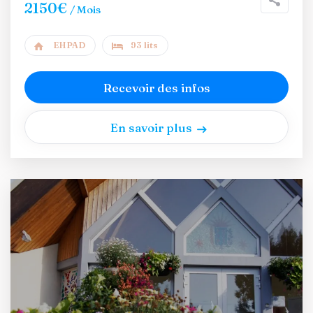
2150€
/ Mois
EHPAD
93 lits
Recevoir des infos
En savoir plus