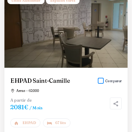
Unité Alzheimer
Espaces verts
EHPAD Saint-Camille
Comparer
Arras - 62000
A partir de
2081€
/ Mois
EHPAD
67 lits