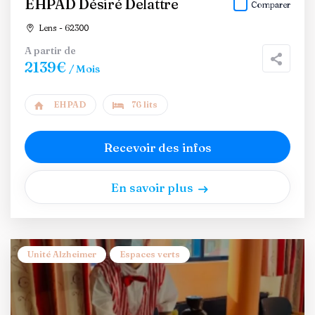
EHPAD Désiré Delattre
Comparer
Lens - 62300
A partir de
2139€
/ Mois
EHPAD
76 lits
Recevoir des infos
En savoir plus
Unité Alzheimer
Espaces verts