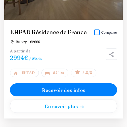
EHPAD Résidence de France
Comparer
Beuvry - 62660
A partir de
2994€
/ Mois
EHPAD
84 lits
4.5/5
Recevoir des infos
En savoir plus