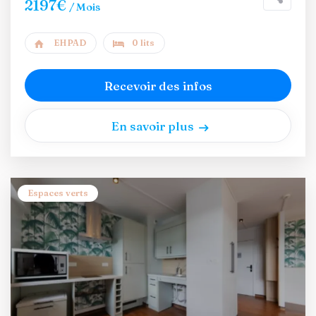
2197€
/ Mois
EHPAD
0 lits
Recevoir des infos
En savoir plus
Espaces verts