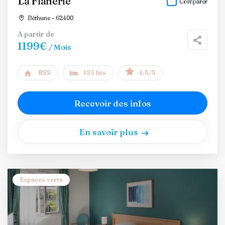
La Flanerie
Comparer
Béthune - 62400
A partir de
1199€
/ Mois
RSS
123 lits
4.5/5
Recevoir des infos
En savoir plus
Espaces verts