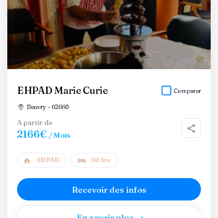
EHPAD Marie Curie
Comparer
Beuvry - 62660
A partir de
2166€
/ Mois
EHPAD
60 lits
Recevoir des infos
En savoir plus