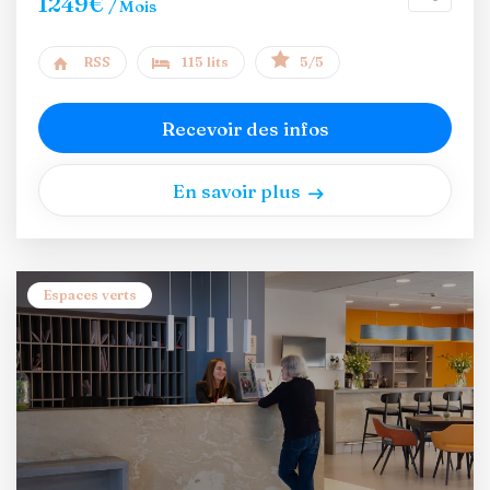
1249€
/ Mois
RSS
115 lits
5/5
Recevoir des infos
En savoir plus
Espaces verts