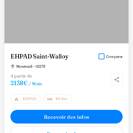
EHPAD Saint-Walloy
Comparer
Montreuil - 62170
A partir de
2138€
/ Mois
EHPAD
80 lits
Recevoir des infos