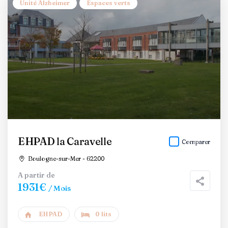
Unité Alzheimer
Espaces verts
EHPAD la Caravelle
Comparer
Boulogne-sur-Mer - 62200
A partir de
1931€
/ Mois
EHPAD
0 lits