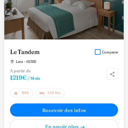
Le Tandem
Comparer
Lens - 62300
A partir de
1219€
/ Mois
RSS
130 lits
Recevoir des infos
En savoir plus