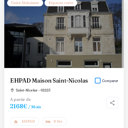
Unité Alzheimer
Espaces verts
EHPAD Maison Saint-Nicolas
Comparer
Saint-Nicolas - 62223
A partir de
2168€
/ Mois
EHPAD
0 lits