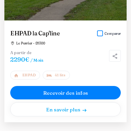
EHPAD la Cap'line
Comparer
Le Perrier - 85300
A partir de
2290€
/ Mois
EHPAD
41 lits
Recevoir des infos
En savoir plus