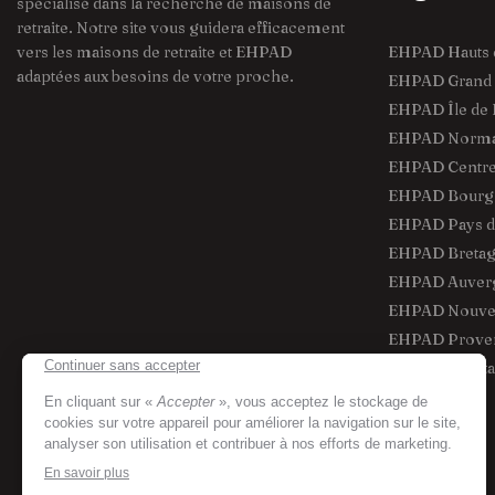
spécialisé dans la recherche de maisons de
retraite. Notre site vous guidera efficacement
vers les maisons de retraite et EHPAD
EHPAD Hauts 
adaptées aux besoins de votre proche.
EHPAD Grand 
EHPAD Île de 
EHPAD Norma
EHPAD Centre 
EHPAD Bourg
EHPAD Pays de
EHPAD Breta
EHPAD Auver
EHPAD Nouvel
EHPAD Proven
EHPAD Occita