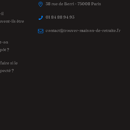
38 rue de Berri - 75008 Paris
il
01 84 88 94 93
vent-ils être
contact@trouver-maison-de-retraite.fr
ut-on
pôt ?
aire si le
specté ?