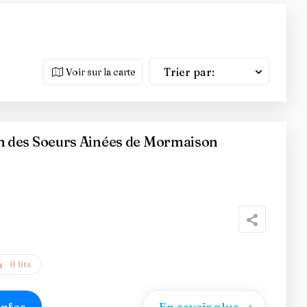
Trier par:
Voir sur la carte
des Soeurs Ainées de Mormaison
0 lits
infos
En savoir plus