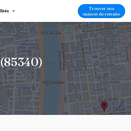
Trouver une
lités
maison de retraite
r(85340)