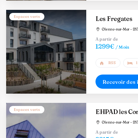
Espaces verts
Les Fregates
Olonne-sur-Mer - 85
A partir de
1299€
/ Mois
RSS
1
Recevoir des 
Espaces verts
EHPAD les Cor
Olonne-sur-Mer - 85
A partir de