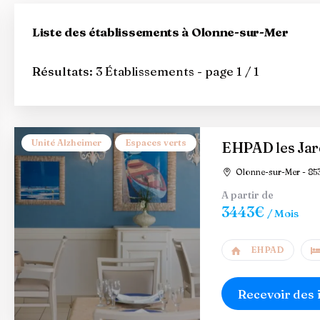
Liste des établissements à Olonne-sur-Mer
Résultats:
3 Établissements - page 1 / 1
Unité Alzheimer
Espaces verts
EHPAD les Jar
Olonne-sur-Mer - 85
A partir de
3443€
/ Mois
EHPAD
Recevoir des 