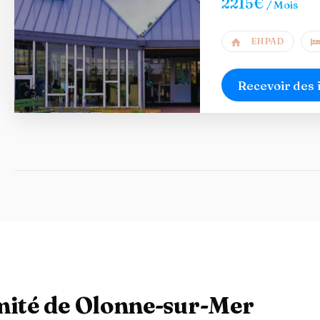
2215€
/ Mois
EHPAD
Recevoir des 
imité de Olonne-sur-Mer