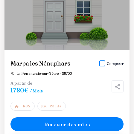
Marpa les Nénuphars
Comparer
La Pommeraie-sur-Sèvre - 85700
A partir de
1780€
/ Mois
RSS
23 lits
Recevoir des infos