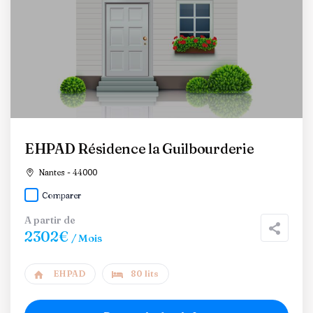
EHPAD Résidence la Guilbourderie
Nantes - 44000
Comparer
A partir de
2302€
/ Mois
EHPAD
80 lits