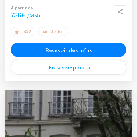
A partir de
736€
/ Mois
RSS
36 lits
Recevoir des infos
En savoir plus