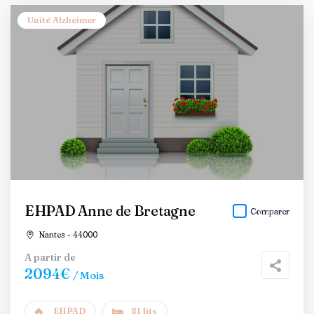
Unité Alzheimer
EHPAD Anne de Bretagne
Comparer
Nantes - 44000
A partir de
2094€
/ Mois
EHPAD
81 lits