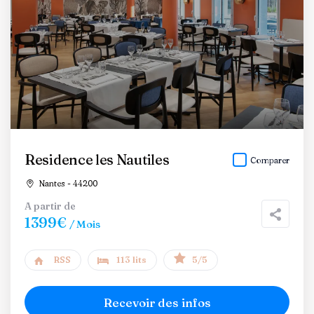
Residence les Nautiles
Comparer
Nantes - 44200
A partir de
1399€
/ Mois
RSS
113 lits
5/5
Recevoir des infos