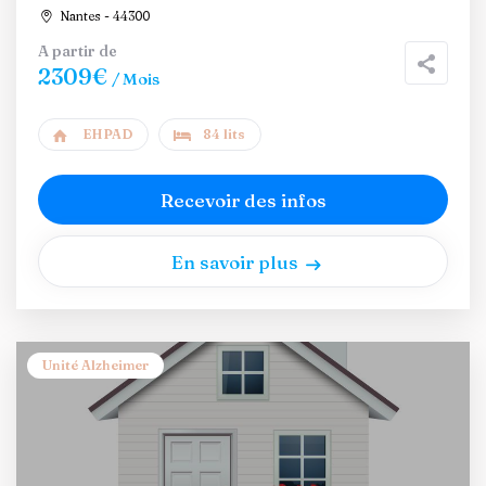
Nantes - 44300
A partir de
2309€
/ Mois
EHPAD
84 lits
Recevoir des infos
En savoir plus
Unité Alzheimer