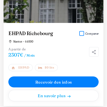
EHPAD Richebourg
Comparer
Nantes - 44000
A partir de
2307€
/ Mois
EHPAD
80 lits
Recevoir des infos
En savoir plus