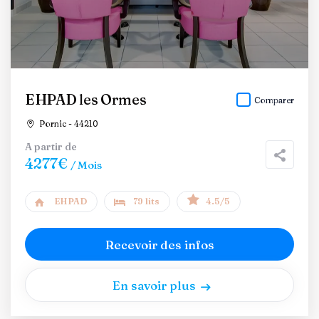
EHPAD les Ormes
Comparer
Pornic - 44210
A partir de
4277€
/ Mois
EHPAD
79 lits
4.5/5
Recevoir des infos
En savoir plus