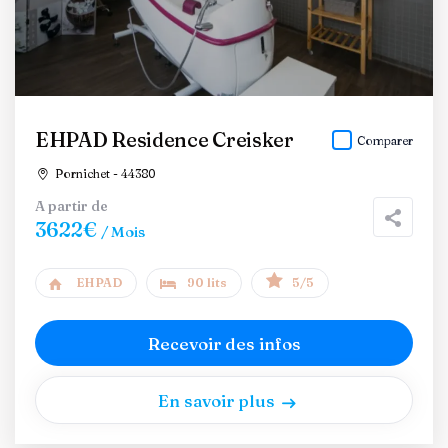
EHPAD Residence Creisker
Comparer
Pornichet - 44380
A partir de
3622€
/ Mois
EHPAD
90 lits
5/5
Recevoir des infos
En savoir plus