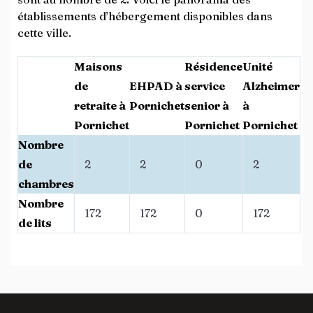
établissements d’hébergement disponibles dans
cette ville.
Maisons
Résidence
Unité
de
EHPAD à
service
Alzheimer
retraite à
Pornichet
senior à
à
Pornichet
Pornichet
Pornichet
Nombre
de
2
2
0
2
chambres
Nombre
172
172
0
172
de lits