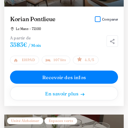
Korian Pontlieue
Comparer
Le Mans - 72100
A partir de
3583€
/ Mois
EHPAD
107 lits
4.5/5
Recevoir des infos
En savoir plus
Unité Alzheimer
Espaces verts