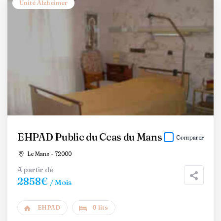
Unité Alzheimer
EHPAD Public du Ccas du Mans
Comparer
Le Mans - 72000
A partir de
2858€
/ Mois
EHPAD
0 lits