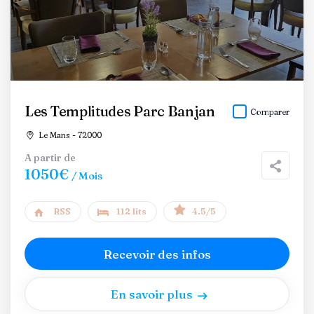
Les Templitudes Parc Banjan
Comparer
Le Mans - 72000
A partir de
1050€
/ Mois
RSS
112 lits
4.5/5
Recevoir des infos
En savoir plus