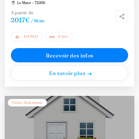
Le Mans - 72000
A partir de
2017€
/ Mois
EHPAD
0 lits
Recevoir des infos
En savoir plus
Unité Alzheimer