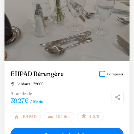
EHPAD Bérengère
Comparer
Le Mans - 72000
A partir de
3927€
/ Mois
EHPAD
104 lits
4.5/5