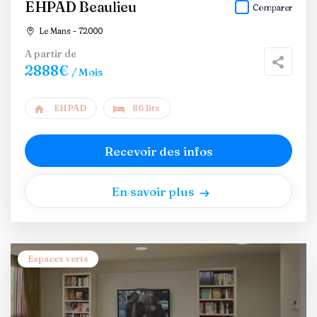
EHPAD Beaulieu
Comparer
Le Mans - 72000
A partir de
2888€
/ Mois
EHPAD
86 lits
Recevoir des infos
En savoir plus
Espaces verts