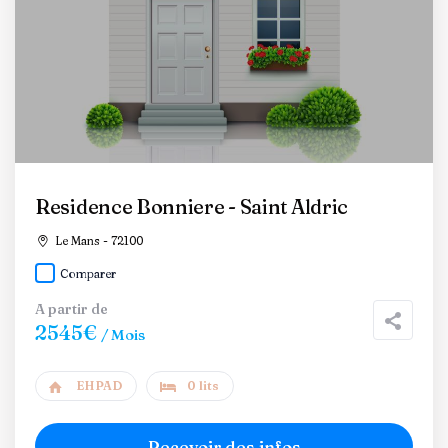
Residence Bonniere - Saint Aldric
Le Mans - 72100
Comparer
A partir de
2545€
/ Mois
EHPAD
0 lits
Recevoir des infos