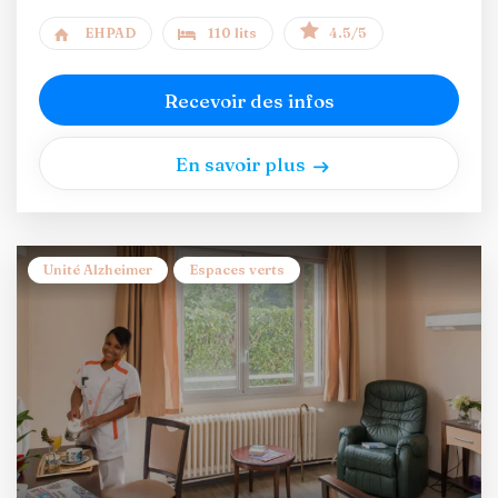
EHPAD
110 lits
4.5/5
Recevoir des infos
En savoir plus
Unité Alzheimer
Espaces verts