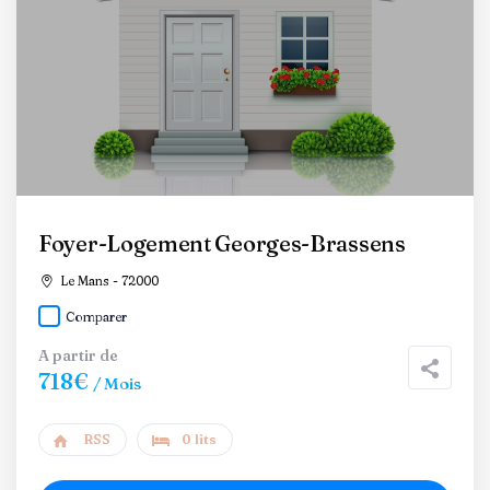
Foyer-Logement Georges-Brassens
Le Mans - 72000
Comparer
A partir de
718€
/ Mois
RSS
0 lits