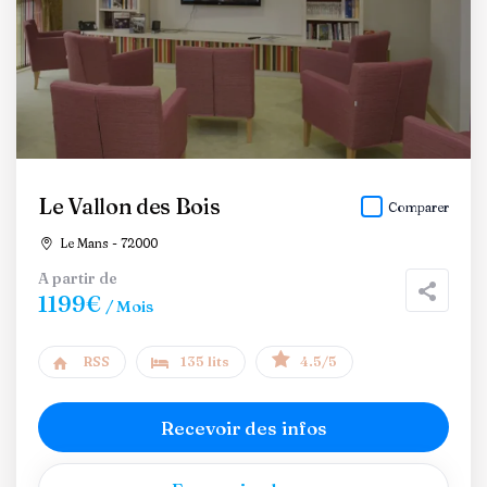
Le Vallon des Bois
Comparer
Le Mans - 72000
A partir de
1199€
/ Mois
RSS
135 lits
4.5/5
Recevoir des infos