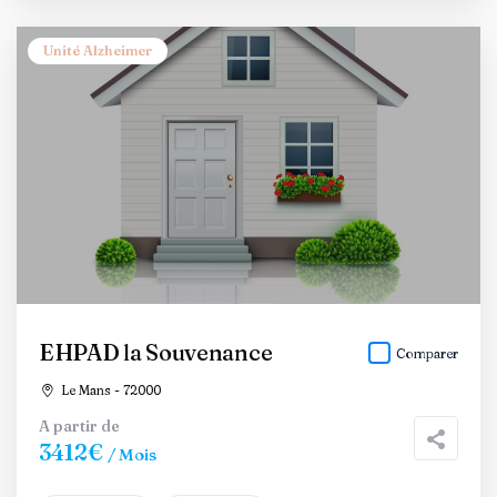
Unité Alzheimer
EHPAD la Souvenance
Comparer
Le Mans - 72000
A partir de
3412€
/ Mois