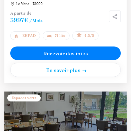
Le Mans - 72000
A partir de
3997€
/ Mois
EHPAD
74 lits
4.5/5
Recevoir des infos
En savoir plus
Espaces verts