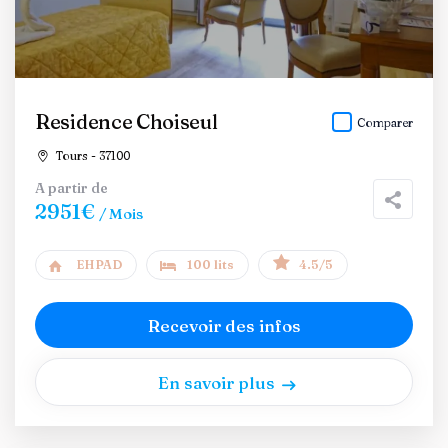
Residence Choiseul
Comparer
Tours - 37100
A partir de
2951€
/ Mois
EHPAD
100 lits
4.5/5
Recevoir des infos
En savoir plus