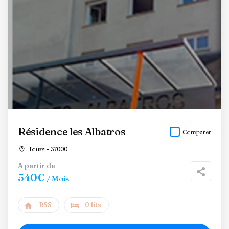
Résidence les Albatros
Comparer
Tours - 37000
A partir de
540€
/ Mois
RSS
0 lits