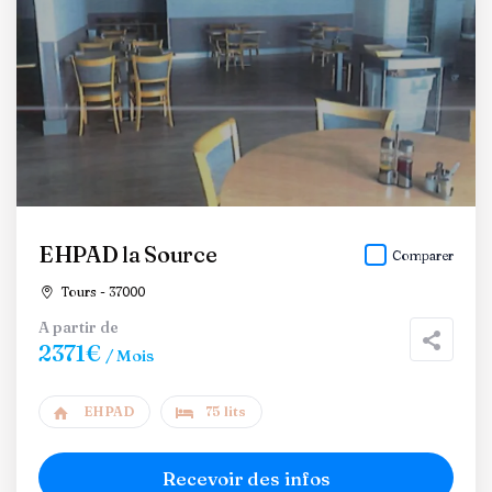
EHPAD la Source
Comparer
Tours - 37000
A partir de
2371€
/ Mois
EHPAD
75 lits
Recevoir des infos