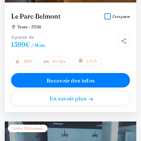
Le Parc Belmont
Comparer
Tours - 37100
A partir de
1399€
/ Mois
RSS
114 lits
3.5/5
Recevoir des infos
En savoir plus
Unité Alzheimer