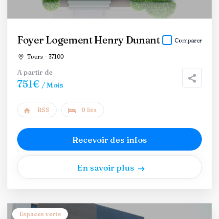
Foyer Logement Henry Dunant
Comparer
Tours - 37100
A partir de
751€
/ Mois
RSS
0 lits
Recevoir des infos
En savoir plus
Espaces verts