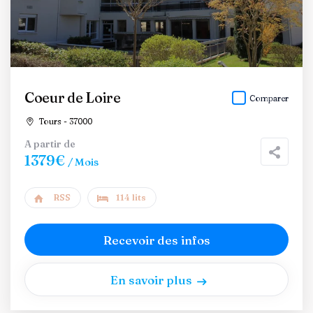
Coeur de Loire
Comparer
Tours - 37000
A partir de
1379€
/ Mois
RSS
114 lits
Recevoir des infos
En savoir plus