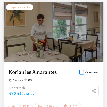
Espaces verts
Korian les Amarantes
Comparer
Tours - 37000
A partir de
3725€
/ Mois
EHPAD
84 lits
4.5/5