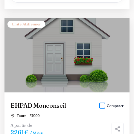
Unité Alzheimer
EHPAD Monconseil
Comparer
Tours - 37000
A partir de
2261€
/ Mois