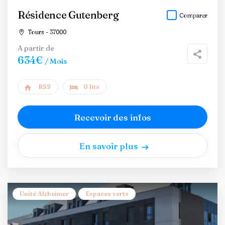
Résidence Gutenberg
Comparer
Tours - 37000
A partir de
634€
/ Mois
RSS
0 lits
Recevoir des infos
En savoir plus
Unité Alzheimer
Espaces verts