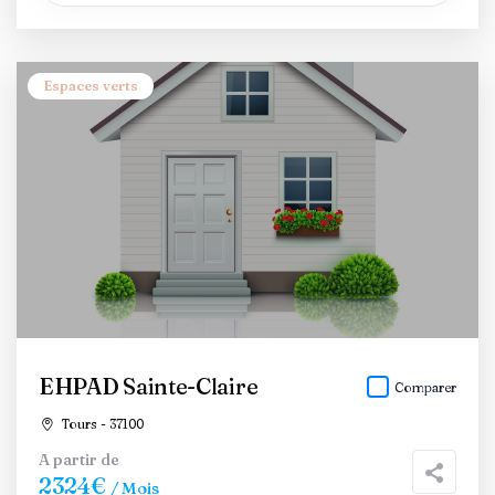
Espaces verts
EHPAD Sainte-Claire
Comparer
Tours - 37100
A partir de
2324€
/ Mois