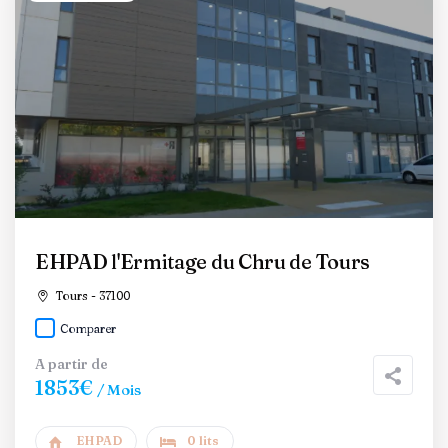
EHPAD l'Ermitage du Chru de Tours
Tours - 37100
Comparer
A partir de
1853€
/ Mois
EHPAD
0 lits