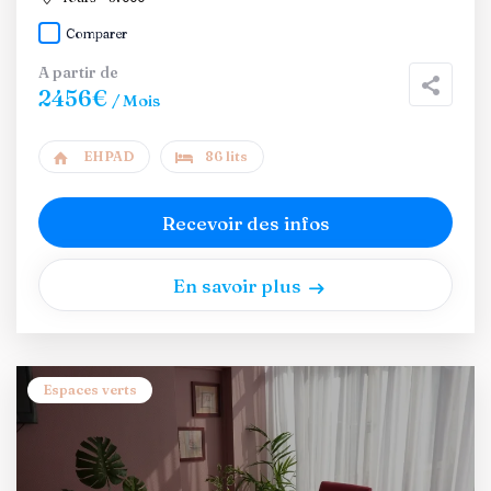
Comparer
A partir de
2456€
/ Mois
EHPAD
86 lits
Recevoir des infos
En savoir plus
Espaces verts