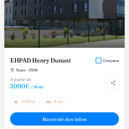
EHPAD Henry Dunant
Comparer
Tours - 37100
A partir de
2090€
/ Mois
EHPAD
0 lits
Recevoir des infos