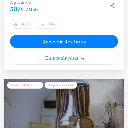
A partir de
507€
/ Mois
RSS
0 lits
Recevoir des infos
En savoir plus
Unité Alzheimer
Espaces verts