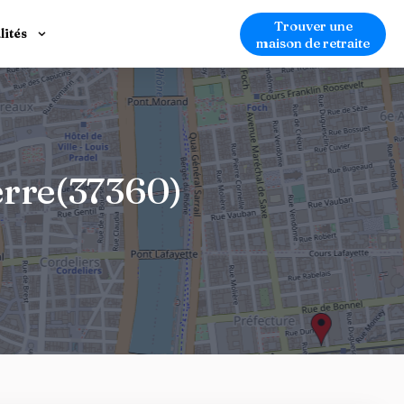
Trouver une
lités
maison de retraite
erre(37360)