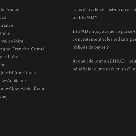
de France
Taux d’invalidité : est-ce un cri
Est
en EHPAD ?
France
EHPAD impayé : que se passe-t-
ndie
concrètement et les enfants peu
val de loire
obligés de payer ?
ogne-Franche-Comté
 la Loire
Accueil de jour en EHPAD : pe
gne
bénéficier d’une déduction d’im
gne-Rhône-Alpes
le-Aquitaine
ce-Alpes-Côte d'Azur
nie