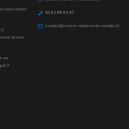
tère pour entrer
01 84 88 94 93
contact@trouver-maison-de-retraite.fr
il
vent-ils être
ut-on
pôt ?