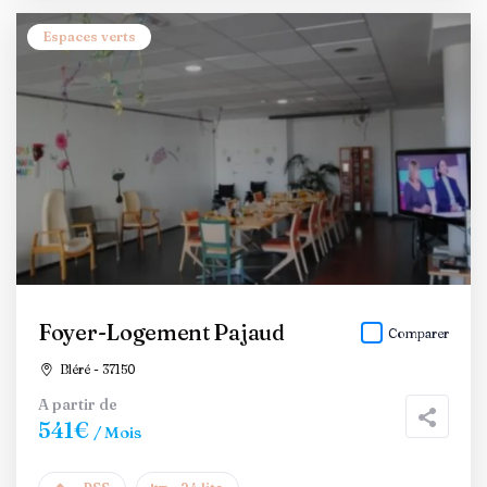
Espaces verts
Foyer-Logement Pajaud
Comparer
Bléré - 37150
A partir de
541€
/ Mois