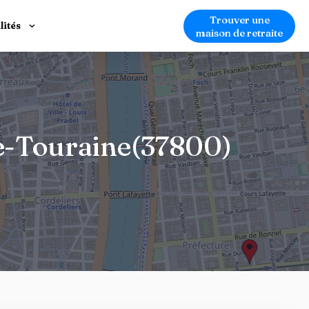
Trouver une
lités
maison de retraite
de-Touraine(37800)