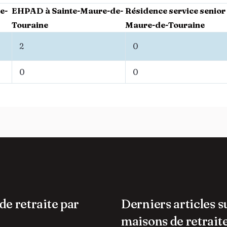
e-
EHPAD à Sainte-Maure-de-
Résidence service senior 
Touraine
Maure-de-Touraine
2
0
0
0
de retraite par
Derniers articles s
maisons de retrait