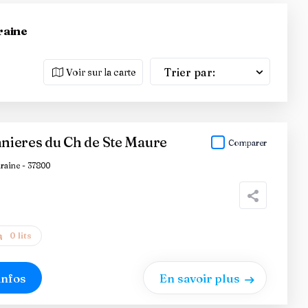
raine
Trier par:
Voir sur la carte
ieres du Ch de Ste Maure
Comparer
raine - 37800
0 lits
infos
En savoir plus