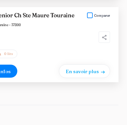
nior Ch Ste Maure Touraine
Comparer
raine - 37800
0 lits
infos
En savoir plus