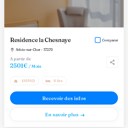
Residence la Chesnaye
Comparer
Athée-sur-Cher - 37270
A partir de
2501€
/ Mois
EHPAD
0 lits
Recevoir des infos
En savoir plus