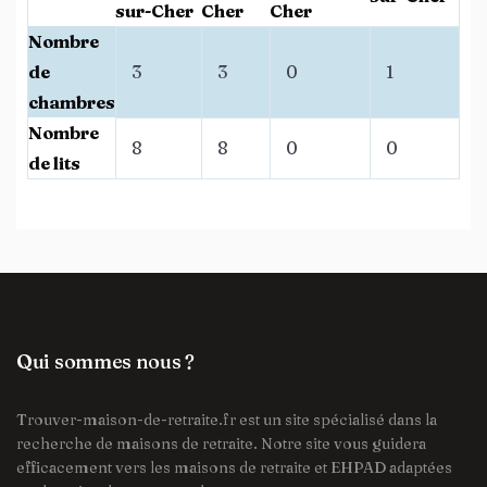
sur-Cher
Cher
Cher
Nombre
de
3
3
0
1
chambres
Nombre
8
8
0
0
de lits
Qui sommes nous ?
Trouver-maison-de-retraite.fr est un site spécialisé dans la
recherche de maisons de retraite. Notre site vous guidera
efficacement vers les maisons de retraite et EHPAD adaptées