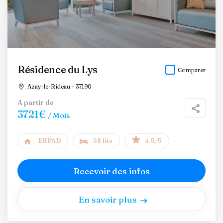
Résidence du Lys
Comparer
Azay-le-Rideau - 37190
A partir de
3721€
/ Mois
EHPAD
58 lits
4.5/5
Recevoir des infos
En savoir plus