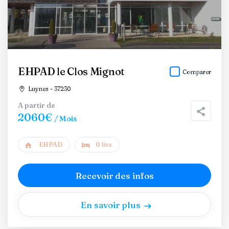
EHPAD le Clos Mignot
Comparer
Luynes - 37230
A partir de
2060€
/ Mois
EHPAD
0 lits
Recevoir des infos
En savoir plus