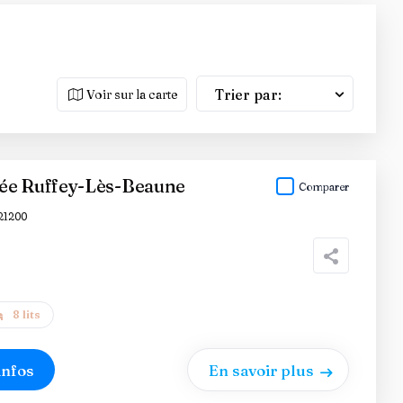
Trier par:
Voir sur la carte
ée Ruffey-Lès-Beaune
Comparer
21200
8 lits
infos
En savoir plus