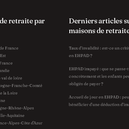
de retraite par
Derniers articles s
maisons de retrait
de France
Taux d’invalidité : est-ce un cri
Est
en EHPAD ?
France
EHPAD impayé : que se passe-t-
ndie
concrètement et les enfants peu
val de loire
obligés de payer ?
ogne-Franche-Comté
 la Loire
Accueil de jour en EHPAD : pe
gne
bénéficier d’une déduction d’im
gne-Rhône-Alpes
le-Aquitaine
ce-Alpes-Côte d'Azur