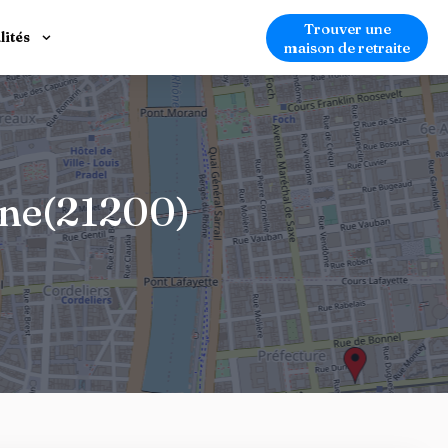
Trouver une
lités
maison de retraite
une(21200)