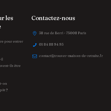
ur les
Contactez-nous
e
38 rue de Berri - 75008 Paris
tère pour entrer
01 84 88 94 93
contact@trouver-maison-de-retraite.fr
il
vent-ils être
ut-on
pôt ?