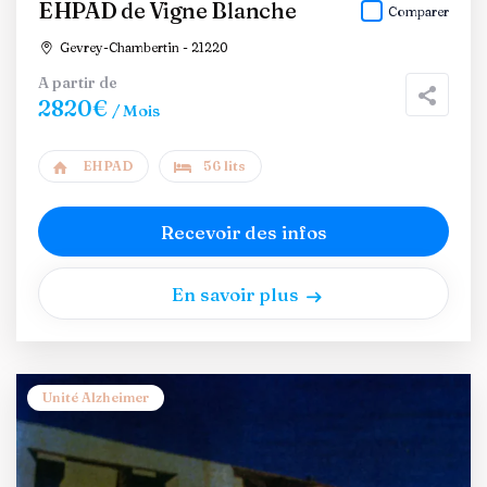
EHPAD de Vigne Blanche
Comparer
Gevrey-Chambertin - 21220
A partir de
2820€
/ Mois
EHPAD
56 lits
Recevoir des infos
En savoir plus
Unité Alzheimer