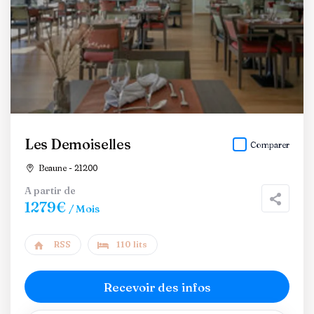
Les Demoiselles
Comparer
Beaune - 21200
A partir de
1279€
/ Mois
RSS
110 lits
Recevoir des infos