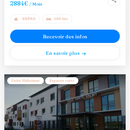
2884€
/ Mois
EHPAD
100 lits
Recevoir des infos
En savoir plus
Unité Alzheimer
Espaces verts