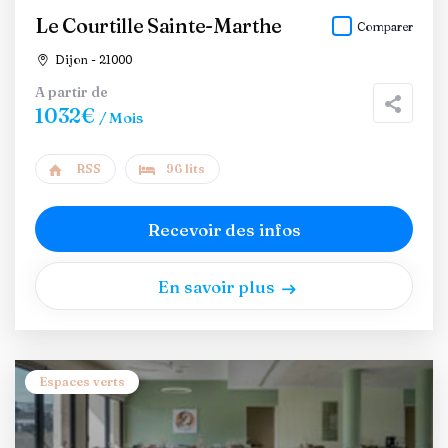
Le Courtille Sainte-Marthe
Comparer
Dijon - 21000
A partir de
1032€
/ Mois
RSS
96 lits
Recevoir des infos
En savoir plus
Espaces verts