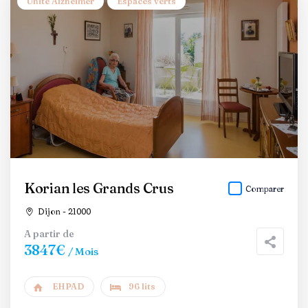
Unité Alzheimer
Espaces verts
Korian les Grands Crus
Comparer
Dijon - 21000
A partir de
3847€
/ Mois
EHPAD
96 lits