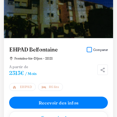
EHPAD Belfontaine
Comparer
Fontaine-lès-Dijon - 21121
A partir de
2313€
/ Mois
EHPAD
86 lits
Recevoir des infos