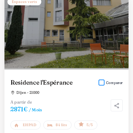
Espaces verts
Residence l'Espérance
Comparer
Dijon - 21000
A partir de
2871€
/ Mois
EHPAD
84 lits
5/5