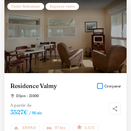
Unité Alzheimer
Espaces verts
Residence Valmy
Comparer
Dijon - 21000
A partir de
3527€
/ Mois
EHPAD
97 lits
4.5/5