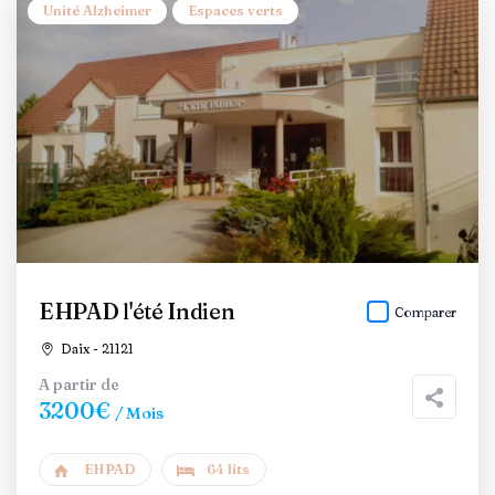
Unité Alzheimer
Espaces verts
EHPAD l'été Indien
Comparer
Daix - 21121
A partir de
3200€
/ Mois
EHPAD
64 lits