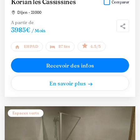
Korian les Cassissines
Comparer
Dijon - 21000
A partir de
3985€
/ Mois
EHPAD
87 lits
4.5/5
Recevoir des infos
En savoir plus
Espaces verts