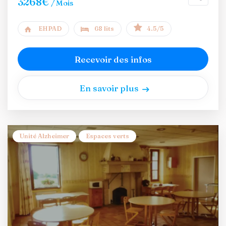
3268€
/ Mois
EHPAD
68 lits
4.5/5
Recevoir des infos
En savoir plus
Unité Alzheimer
Espaces verts