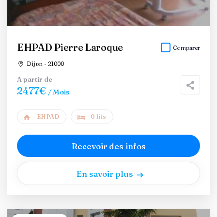
EHPAD Pierre Laroque
Comparer
Dijon - 21000
A partir de
2477€
/ Mois
EHPAD
0 lits
Recevoir des infos
En savoir plus