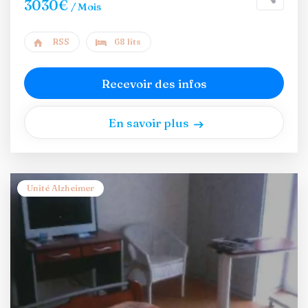
3030€
/ Mois
RSS
68 lits
Recevoir des infos
En savoir plus
Unité Alzheimer