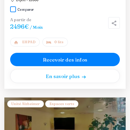
Comparer
A partir de
2496€
/ Mois
EHPAD
0 lits
Recevoir des infos
En savoir plus
Unité Alzheimer
Espaces verts