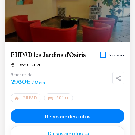
EHPAD les Jardins d'Osiris
Comparer
Darois - 21121
A partir de
2960€
/ Mois
EHPAD
80 lits
Recevoir des infos
En savoir plus