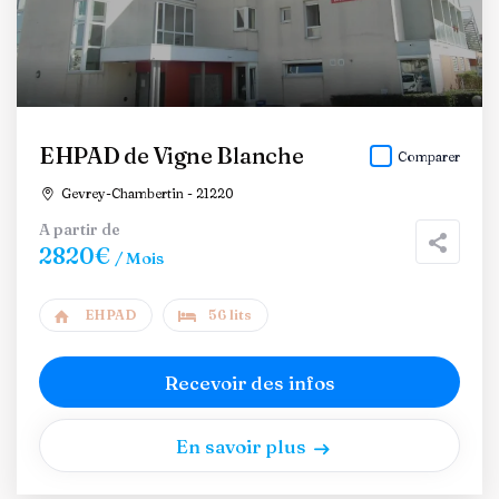
EHPAD de Vigne Blanche
Comparer
Gevrey-Chambertin - 21220
A partir de
2820€
/ Mois
EHPAD
56 lits
Recevoir des infos
En savoir plus