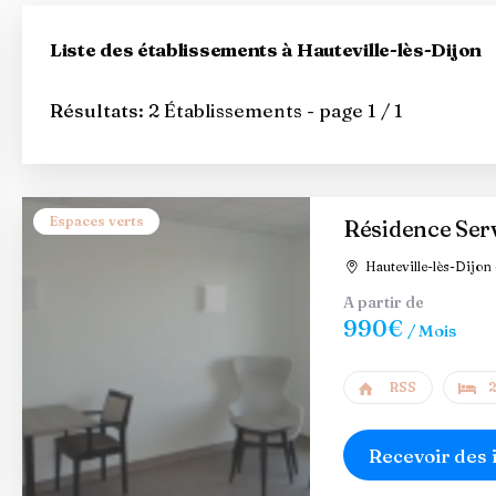
Liste des établissements à Hauteville-lès-Dijon
Résultats:
2 Établissements - page 1 / 1
Espaces verts
Résidence Serv
Hauteville-lès-Dijon 
A partir de
990€
/ Mois
RSS
2
Recevoir des 