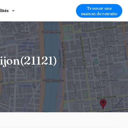
Trouver une
lités
maison de retraite
ijon(21121)