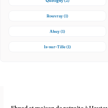
Quetigny
(2)
Rouvray
(1)
Ahuy
(1)
Is-sur-Tille
(1)