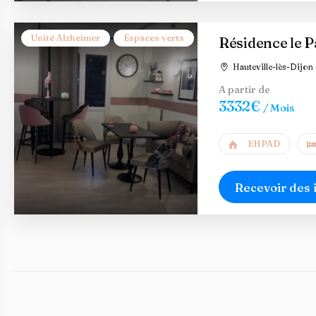
Unité Alzheimer
Espaces verts
Résidence le 
Hauteville-lès-Dijon 
A partir de
3332€
/ Mois
EHPAD
Recevoir des 