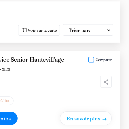
Trier par:
Voir sur la carte
ice Senior Hautevill'age
Comparer
- 21121
6 lits
infos
En savoir plus