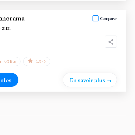
Panorama
Comparer
- 21121
62 lits
4.5/5
infos
En savoir plus