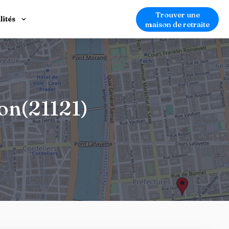
Trouver une
lités
maison de retraite
jon(21121)