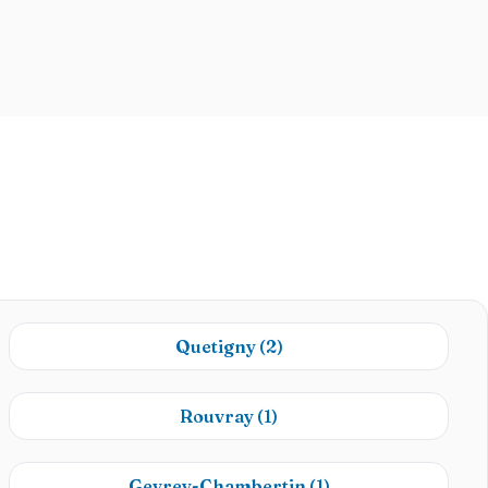
Quetigny
(2)
Rouvray
(1)
Gevrey-Chambertin
(1)