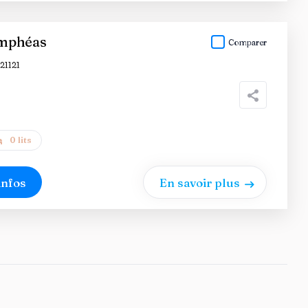
mphéas
Comparer
21121
0 lits
infos
En savoir plus