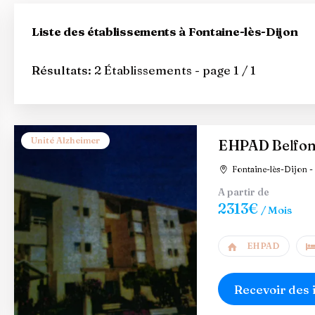
Liste des établissements à Fontaine-lès-Dijon
Résultats:
2 Établissements - page 1 / 1
Unité Alzheimer
EHPAD Belfon
Fontaine-lès-Dijon - 
A partir de
2313€
/ Mois
EHPAD
Recevoir des 