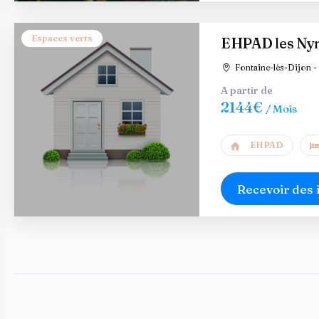
Espaces verts
EHPAD les Ny
Fontaine-lès-Dijon - 
A partir de
2144€
/ Mois
EHPAD
Recevoir des 