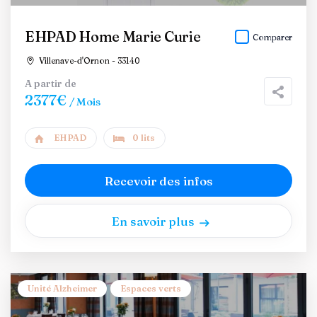
EHPAD Home Marie Curie
Comparer
Villenave-d'Ornon - 33140
A partir de
2377€
/ Mois
EHPAD
0 lits
Recevoir des infos
En savoir plus
Unité Alzheimer
Espaces verts