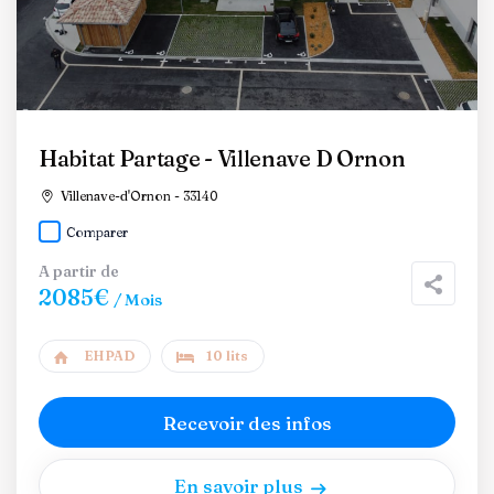
Habitat Partage - Villenave D Ornon
Villenave-d'Ornon - 33140
Comparer
A partir de
2085€
/ Mois
EHPAD
10 lits
Recevoir des infos
En savoir plus