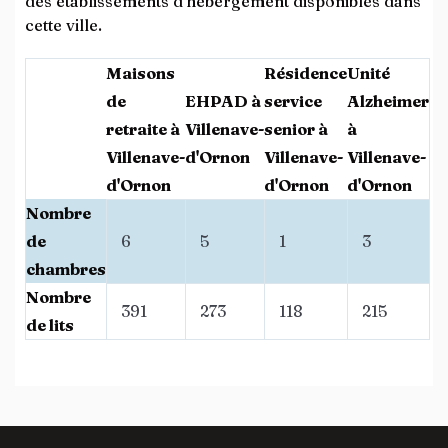
des établissements d’hébergement disponibles dans
cette ville.
Maisons
Résidence
Unité
de
EHPAD à
service
Alzheimer
retraite à
Villenave-
senior à
à
Villenave-
d'Ornon
Villenave-
Villenave-
d'Ornon
d'Ornon
d'Ornon
Nombre
de
6
5
1
3
chambres
Nombre
391
273
118
215
de lits