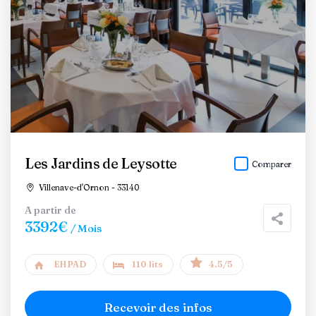
Les Jardins de Leysotte
Comparer
Villenave-d'Ornon - 33140
A partir de
3392€
/ Mois
EHPAD
110 lits
4.5/5
Recevoir des infos