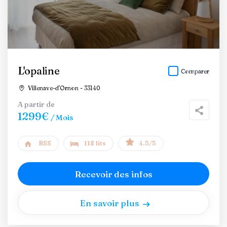
L'opaline
Comparer
Villenave-d'Ornon - 33140
A partir de
1299€
/ Mois
RSS
118 lits
4.5/5
Recevoir des infos
En savoir plus