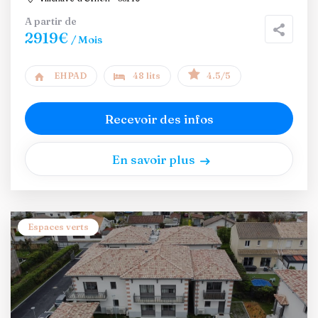
A partir de
2919€
/ Mois
EHPAD
48 lits
4.5/5
Recevoir des infos
En savoir plus
Espaces verts