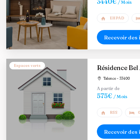
3440€
/ Mois
EHPAD
Recevoir des 
Espaces verts
Résidence Bel 
Talence - 33400
A partir de
575€
/ Mois
RSS
0
Recevoir des 