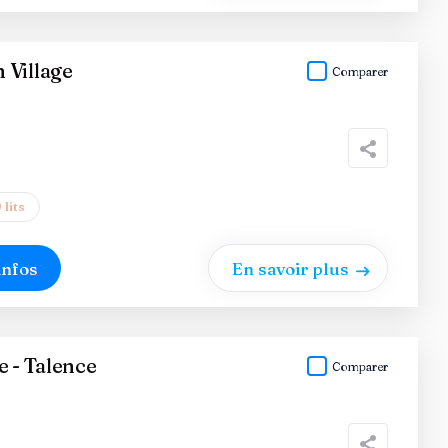
 Village
Comparer
 lits
infos
En savoir plus
e - Talence
Comparer