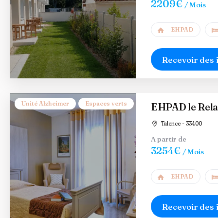
2209€
/ Mois
EHPAD
Recevoir des 
Unité Alzheimer
Espaces verts
EHPAD le Rela
Talence - 33400
A partir de
3254€
/ Mois
EHPAD
Recevoir des 