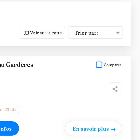
Trier par:
Voir sur la carte
u Gardères
Comparer
92 lits
infos
En savoir plus