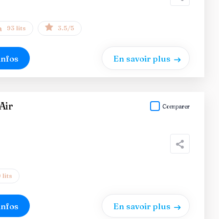
93 lits
3.5/5
infos
En savoir plus
Air
Comparer
 lits
infos
En savoir plus