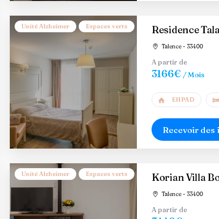
Unité Alzheimer
Espaces verts
Residence Tal
Talence - 33400
A partir de
3166€
/ Mois
EHPAD
Recevoir des 
Unité Alzheimer
Espaces verts
Korian Villa 
Talence - 33400
A partir de