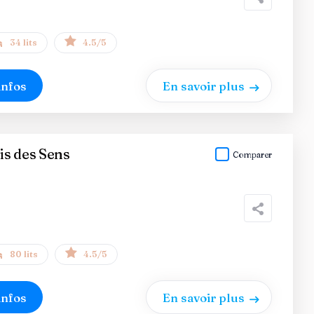
34 lits
4.5/5
infos
En savoir plus
is des Sens
Comparer
80 lits
4.5/5
infos
En savoir plus