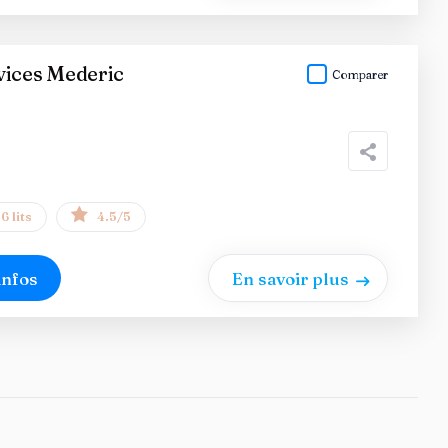
vices Mederic
Comparer
6 lits
4.5/5
infos
En savoir plus