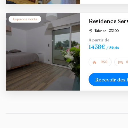
Espaces verts
Residence Ser
Talence - 33400
A partir de
1438€
/ Mois
RSS
8
Recevoir des 