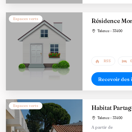
Espaces verts
Résidence Mon
Talence - 33400
RSS
0
Recevoir des 
Espaces verts
Habitat Partag
Talence - 33400
A partir de