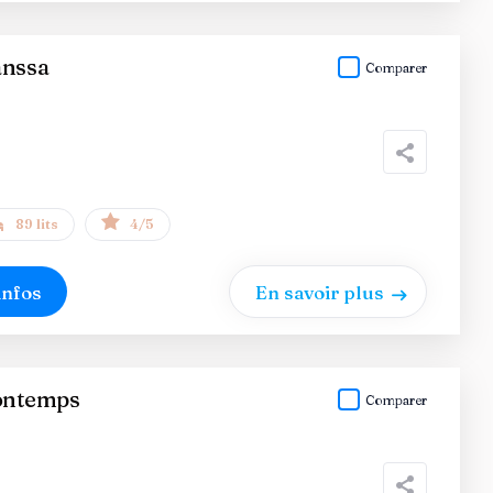
anssa
Comparer
89 lits
4/5
infos
En savoir plus
Bontemps
Comparer