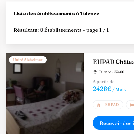
Liste des établissements à Talence
Résultats:
8 Établissements - page 1 / 1
Unité Alzheimer
EHPAD Châtea
Talence - 33400
A partir de
2428€
/ Mois
EHPAD
Recevoir des 