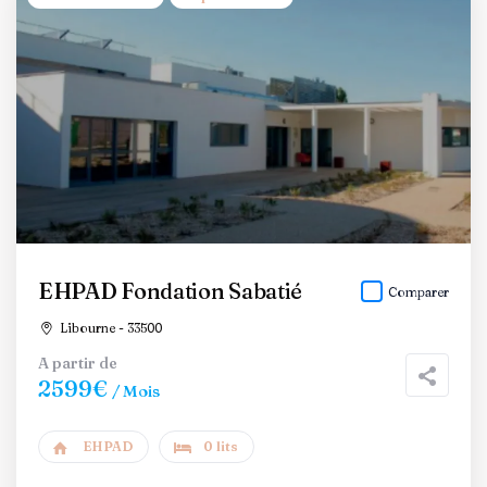
EHPAD Fondation Sabatié
Comparer
Libourne - 33500
A partir de
2599€
/ Mois
EHPAD
0 lits