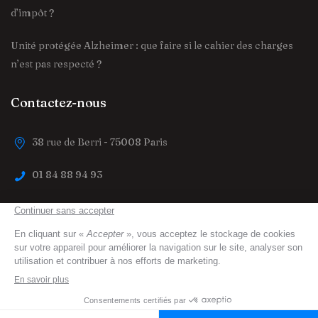
d’impôt ?
Unité protégée Alzheimer : que faire si le cahier des charges
n’est pas respecté ?
Contactez-nous
38 rue de Berri - 75008 Paris
01 84 88 94 93
contact@trouver-maison-de-retraite.fr
trouver-maison-de-retraite.fr
© 2023 All Right