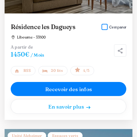
Résidence les Dagueys
Comparer
Libourne - 33500
A partir de
1450€
/ Mois
RSS
20 lits
4/5
Recevoir des infos
En savoir plus
Unité Alzheimer
Espaces verts