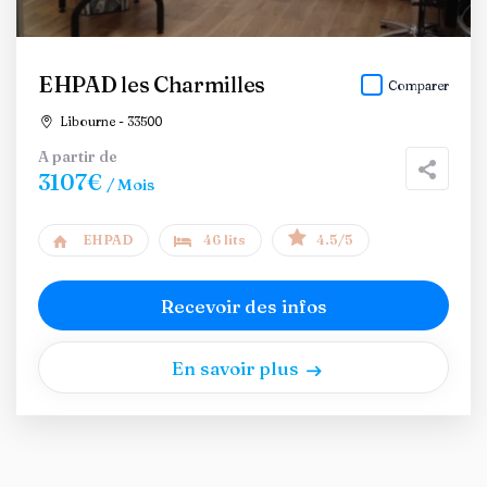
EHPAD les Charmilles
Comparer
Libourne - 33500
A partir de
3107€
/ Mois
EHPAD
46 lits
4.5/5
Recevoir des infos
En savoir plus