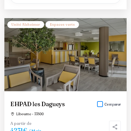
Unité Alzheimer
Espaces verts
EHPAD les Dagueys
Comparer
Libourne - 33500
A partir de
4231€
/ Mois