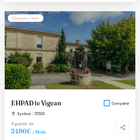
Espaces verts
EHPAD le Vigean
Comparer
Eysines - 33320
A partir de
2496€
/ Mois