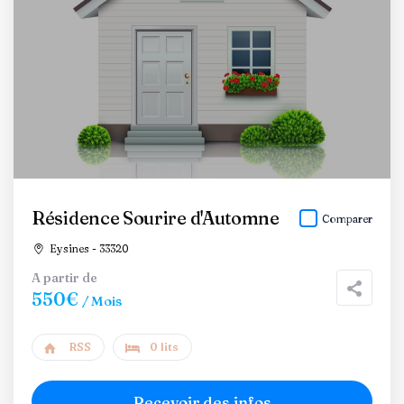
Résidence Sourire d'Automne
Comparer
Eysines - 33320
A partir de
550€
/ Mois
RSS
0 lits
Recevoir des infos