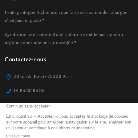
Unité protégée Alzheimer : que faire si le cahier des charges
n’est pas respecté ?
Syndrome confusionnel aigu : simple trouble passager ou
urgence chez une personne âgée ?
Contactez-nous
38 rue de Berri - 75008 Paris
01 84 88 94 93
contact@trouver-maison-de-retraite.fr