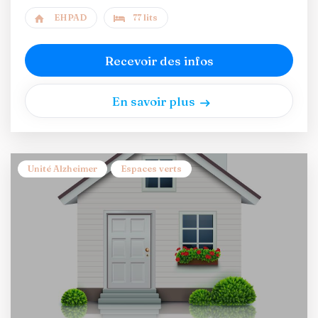
EHPAD
77 lits
Recevoir des infos
En savoir plus
Unité Alzheimer
Espaces verts