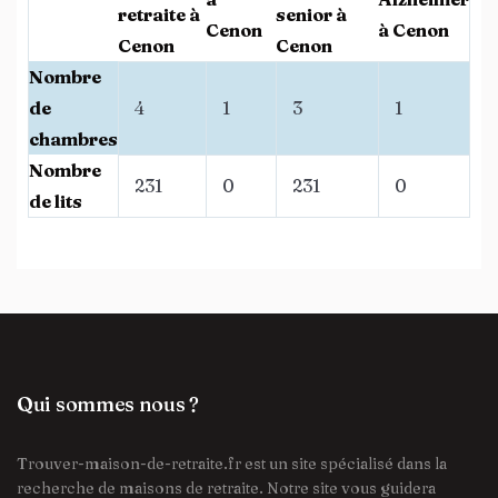
retraite à
senior à
Cenon
à Cenon
Cenon
Cenon
Nombre
de
4
1
3
1
chambres
Nombre
231
0
231
0
de lits
Qui sommes nous ?
Trouver-maison-de-retraite.fr est un site spécialisé dans la
recherche de maisons de retraite. Notre site vous guidera