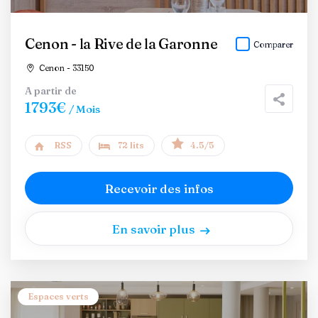
Cenon - la Rive de la Garonne
Comparer
Cenon - 33150
A partir de
1793€
/ Mois
RSS
72 lits
4.5/5
Recevoir des infos
En savoir plus
Espaces verts