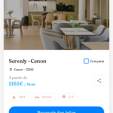
Serenly - Cenon
Comparer
Cenon - 33150
A partir de
1165€
/ Mois
RSS
90 lits
5/5
Recevoir des infos