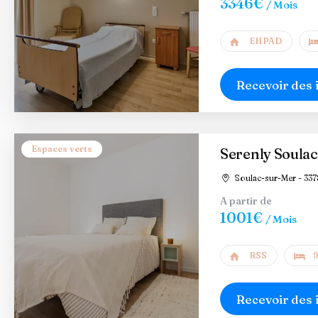
3346€
/ Mois
EHPAD
Recevoir des 
Espaces verts
Serenly Soula
Soulac-sur-Mer - 337
A partir de
1001€
/ Mois
RSS
9
Recevoir des 