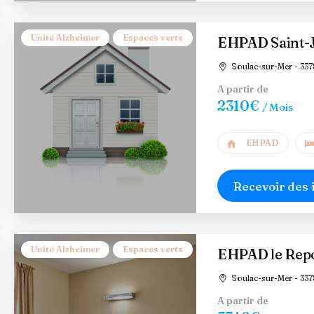
Unité Alzheimer
Espaces verts
EHPAD Saint-J
Soulac-sur-Mer - 337
A partir de
2310€
/ Mois
EHPAD
Recevoir des 
Unité Alzheimer
Espaces verts
EHPAD le Rep
Soulac-sur-Mer - 337
A partir de