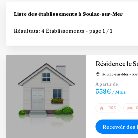
Liste des établissements à Soulac-sur-Mer
Résultats:
4 Établissements - page 1 / 1
Résidence le So
Soulac-sur-Mer - 337
A partir de
558€
/ Mois
RSS
0
Recevoir des 