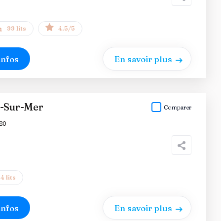
99 lits
4.5/5
infos
En savoir plus
c-Sur-Mer
Comparer
80
4 lits
infos
En savoir plus