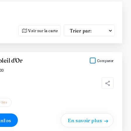
Trier par:
Voir sur la carte
leil d'Or
Comparer
80
 lits
infos
En savoir plus