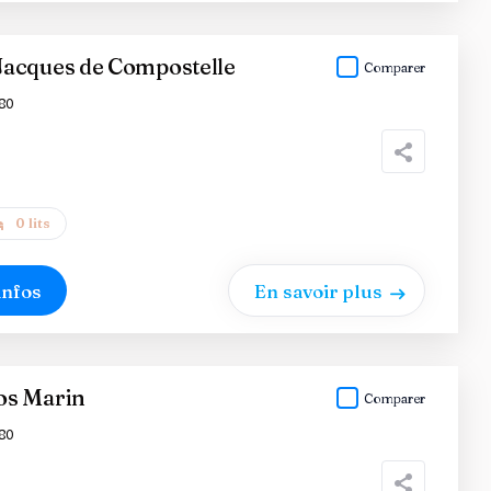
acques de Compostelle
Comparer
80
0 lits
infos
En savoir plus
os Marin
Comparer
80