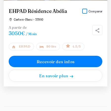
EHPAD Résidence Abélia
Comparer
Carbon-Blanc - 33560
A partir de
3050€
/ Mois
EHPAD
80 lits
4.5/5
Recevoir des infos
En savoir plus