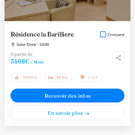
Résidence la Barilliere
Comparer
Saint-Désir - 14100
A partir de
3468€
/ Mois
EHPAD
88 lits
4.5/5
Recevoir des infos
En savoir plus