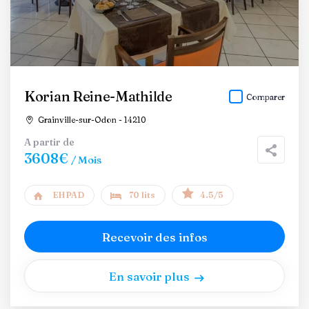
Korian Reine-Mathilde
Comparer
Grainville-sur-Odon - 14210
A partir de
3608€
/ Mois
EHPAD
70 lits
4.5/5
Recevoir des infos
En savoir plus