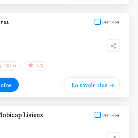
erat
Comparer
95 lits
4/5
infos
En savoir plus
obicap Lisieux
Comparer