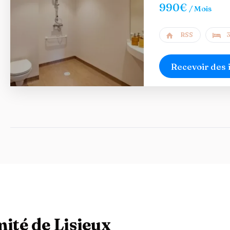
990€
/ Mois
RSS
3
Recevoir des 
ité de Lisieux