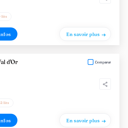
 lits
infos
En savoir plus
al d'Or
Comparer
2 lits
infos
En savoir plus