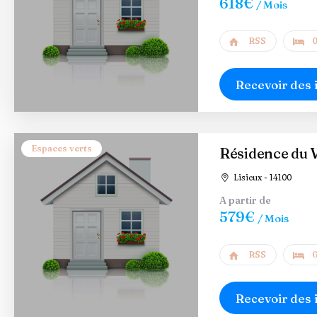
618€
/ Mois
RSS
0
Recevoir des 
Espaces verts
Résidence du V
Lisieux - 14100
A partir de
579€
/ Mois
RSS
6
Recevoir des 