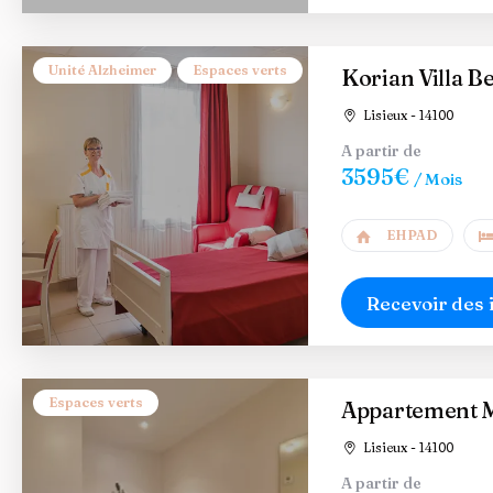
Unité Alzheimer
Espaces verts
Korian Villa B
Lisieux - 14100
A partir de
3595€
/ Mois
EHPAD
Recevoir des 
Espaces verts
Appartement M
Lisieux - 14100
A partir de