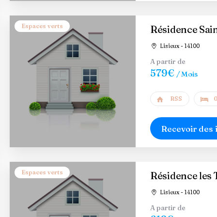
Espaces verts
Résidence Sai
Lisieux - 14100
A partir de
579€
/ Mois
RSS
0
Recevoir des 
Espaces verts
Résidence les T
Lisieux - 14100
A partir de