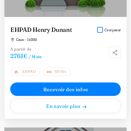
EHPAD Henry Dunant
Comparer
Caen - 14000
A partir de
2761€
/ Mois
EHPAD
80 lits
Recevoir des infos
En savoir plus