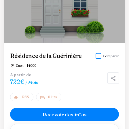
Résidence de la Guérinière
Comparer
Caen - 14000
A partir de
722€
/ Mois
RSS
0 lits
Recevoir des infos