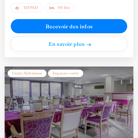
EHPAD
90 lits
Recevoir des infos
En savoir plus
Unité Alzheimer
Espaces verts