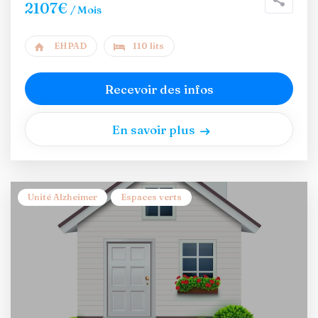
2107€
/ Mois
EHPAD
110 lits
Recevoir des infos
En savoir plus
Unité Alzheimer
Espaces verts