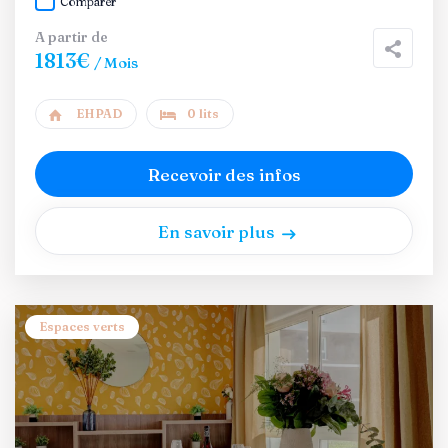
Comparer
A partir de
1813€
/ Mois
EHPAD
0 lits
Recevoir des infos
En savoir plus
Espaces verts