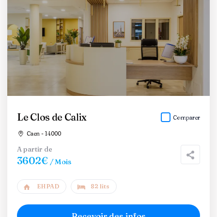
Le Clos de Calix
Comparer
Caen - 14000
A partir de
3602€
/ Mois
EHPAD
82 lits
Recevoir des infos