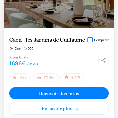
Caen - les Jardins de Guillaume
Comparer
Caen - 14000
A partir de
1696€
/ Mois
RSS
82 lits
4.5/5
Recevoir des infos
En savoir plus