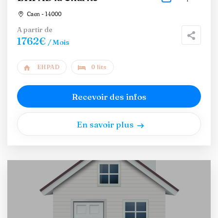
Caen - 14000
A partir de
1762€
/ Mois
EHPAD
0 lits
Recevoir des infos
En savoir plus