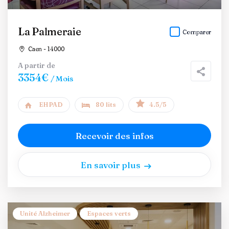
La Palmeraie
Comparer
Caen - 14000
A partir de
3354€
/ Mois
EHPAD
80 lits
4.5/5
Recevoir des infos
En savoir plus
Unité Alzheimer
Espaces verts