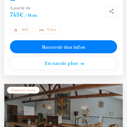
A partir de
745€
/ Mois
RSS
0 lits
Recevoir des infos
En savoir plus
Espaces verts