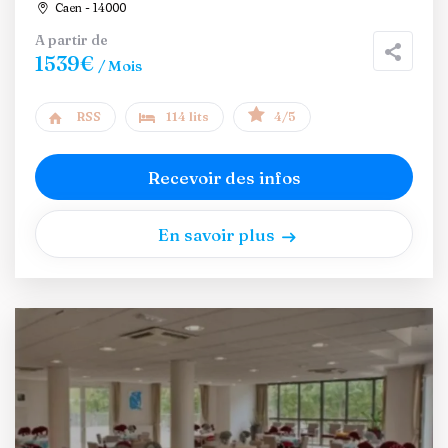
Caen - 14000
A partir de
1539€
/ Mois
RSS
114 lits
4/5
Recevoir des infos
En savoir plus