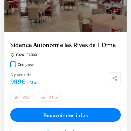
Sidence Autonomie les Rives de L Orne
Caen - 14000
Comparer
A partir de
989€
/ Mois
RSS
0 lits
Recevoir des infos