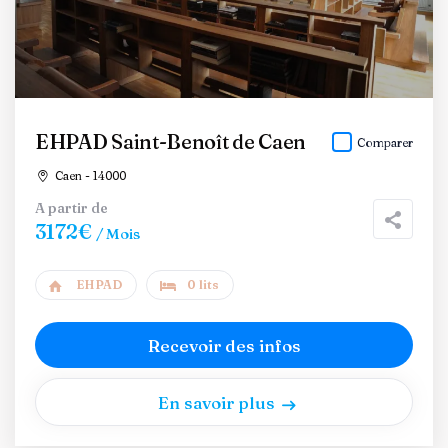
EHPAD Saint-Benoît de Caen
Comparer
Caen - 14000
A partir de
3172€
/ Mois
EHPAD
0 lits
Recevoir des infos
En savoir plus