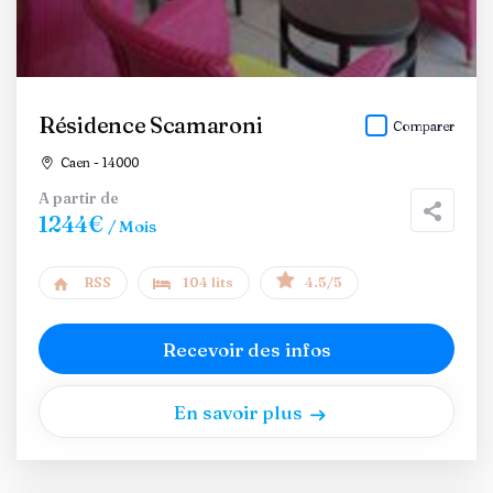
Résidence Scamaroni
Comparer
Caen - 14000
A partir de
1244€
/ Mois
RSS
104 lits
4.5/5
Recevoir des infos
En savoir plus