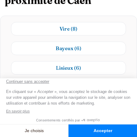
proximité de Caen
Vire
(8)
Bayeux
(6)
Lisieux
(6)
Courseulles-sur-Mer
(4)
Trouville-sur-Mer
(3)
Ouistreham
(3)