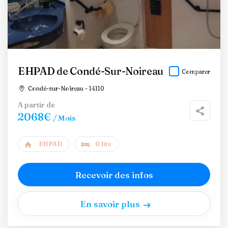
EHPAD de Condé-Sur-Noireau
Comparer
Condé-sur-Noireau - 14110
A partir de
2068€
/ Mois
EHPAD
0 lits
Recevoir des infos
En savoir plus