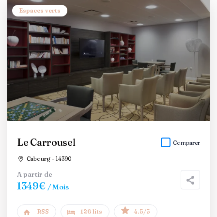
Espaces verts
Le Carrousel
Comparer
Cabourg - 14390
A partir de
1349€
/ Mois
RSS
126 lits
4.5/5