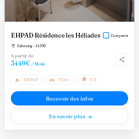
EHPAD Résidence les Héliades
Comparer
Cabourg - 14390
A partir de
3449€
/ Mois
EHPAD
76 lits
5/5
Recevoir des infos
En savoir plus