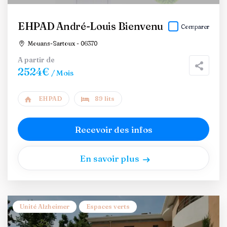
EHPAD André-Louis Bienvenu
Comparer
Mouans-Sartoux - 06370
A partir de
2524€
/ Mois
EHPAD
89 lits
Recevoir des infos
En savoir plus
Unité Alzheimer
Espaces verts