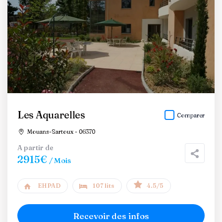
Les Aquarelles
Comparer
Mouans-Sartoux - 06370
A partir de
2915€
/ Mois
EHPAD
107 lits
4.5/5
Recevoir des infos