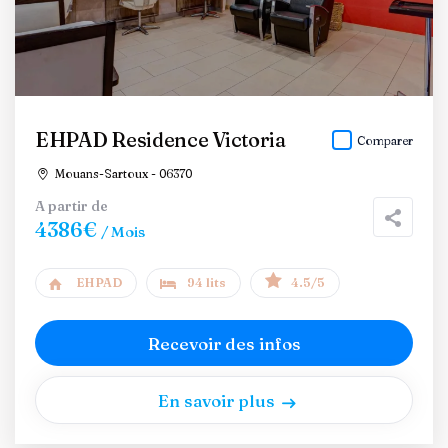
EHPAD Residence Victoria
Comparer
Mouans-Sartoux - 06370
A partir de
4386€
/ Mois
EHPAD
94 lits
4.5/5
Recevoir des infos
En savoir plus