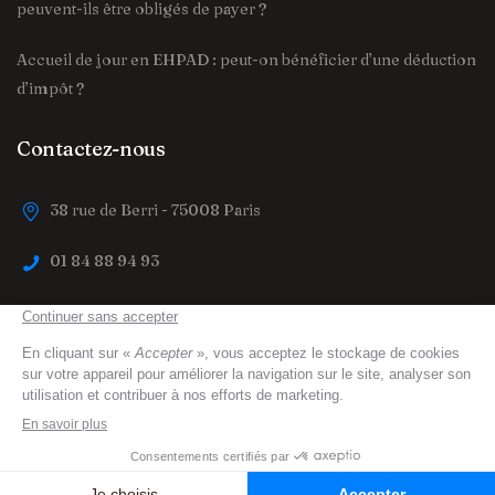
peuvent-ils être obligés de payer ?
Accueil de jour en EHPAD : peut-on bénéficier d’une déduction
d’impôt ?
Contactez-nous
38 rue de Berri - 75008 Paris
01 84 88 94 93
contact@trouver-maison-de-retraite.fr
trouver-maison-de-retraite.fr
© 2023 All Right