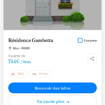
Résidence Gambetta
Comparer
Nice - 06000
A partir de
744€
/ Mois
RSS
34 lits
Recevoir des infos
En savoir plus