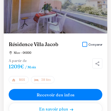
Résidence Villa Jacob
Comparer
Nice - 06000
A partir de
1209€
/ Mois
RSS
38 lits
Recevoir des infos
En savoir plus