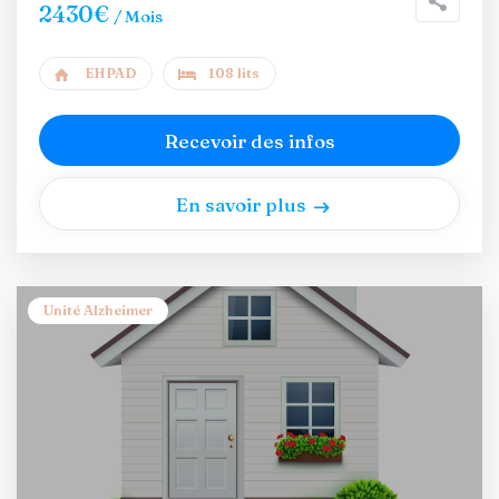
2430€
/ Mois
EHPAD
108 lits
Recevoir des infos
En savoir plus
Unité Alzheimer