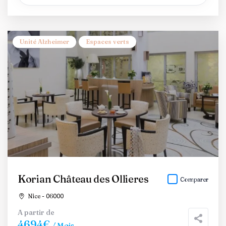
Unité Alzheimer
Espaces verts
Korian Château des Ollieres
Comparer
Nice - 06000
A partir de
4694€
/ Mois