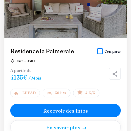
Residence la Palmeraie
Comparer
Nice - 06100
A partir de
4135€
/ Mois
EHPAD
59 lits
4.5/5
Recevoir des infos
En savoir plus