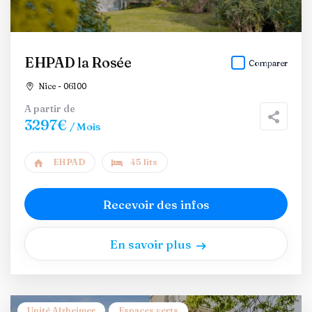
EHPAD la Rosée
Comparer
Nice - 06100
A partir de
3297€
/ Mois
EHPAD
45 lits
Recevoir des infos
En savoir plus
Unité Alzheimer
Espaces verts