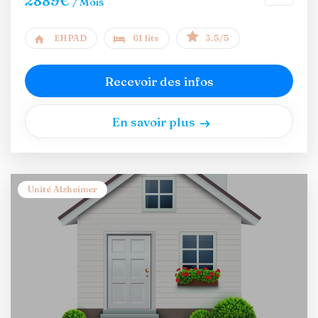
2889€
/ Mois
EHPAD
61 lits
3.5/5
Recevoir des infos
En savoir plus
Unité Alzheimer