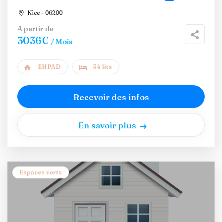
Nice - 06200
A partir de
3036€
/ Mois
EHPAD
34 lits
Recevoir des infos
En savoir plus
Espaces verts