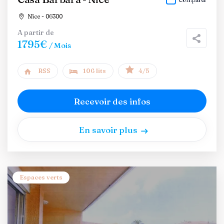
Nice - 06300
A partir de
1795€
/ Mois
RSS
106 lits
4/5
Recevoir des infos
En savoir plus
Espaces verts