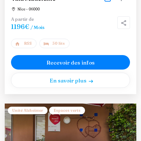
Nice - 06000
A partir de
1196€
/ Mois
RSS
30 lits
Recevoir des infos
En savoir plus
Unité Alzheimer
Espaces verts