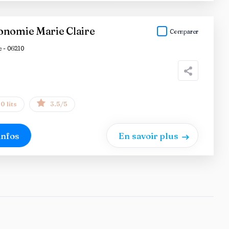
onomie Marie Claire
Comparer
 - 06210
0 lits
3.5/5
infos
En savoir plus