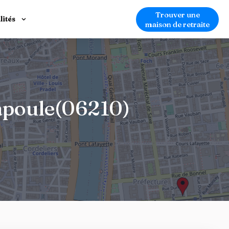
Trouver une
lités
maison de retraite
apoule(06210)