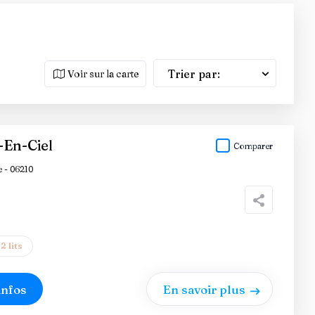
Trier par:
Voir sur la carte
-En-Ciel
Comparer
 - 06210
2 lits
infos
En savoir plus