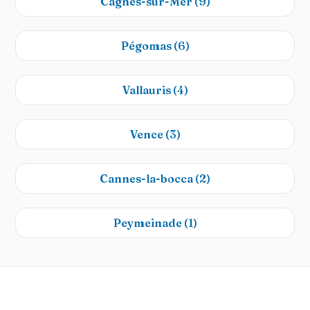
Cagnes-sur-Mer
(9)
Pégomas
(6)
Vallauris
(4)
Vence
(3)
Cannes-la-bocca
(2)
Peymeinade
(1)