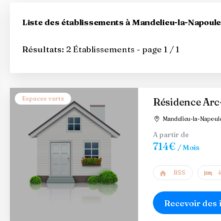
Liste des établissements à Mandelieu-la-Napoule
Résultats:
2 Établissements - page 1 / 1
Espaces verts
Résidence Arc
Mandelieu-la-Napoule
A partir de
714€
/ Mois
RSS
4
Recevoir des 