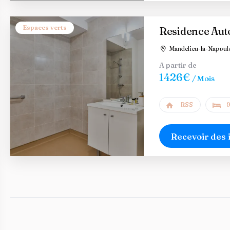
Espaces verts
Residence Aut
Mandelieu-la-Napoule
A partir de
1426€
/ Mois
RSS
9
Recevoir des 